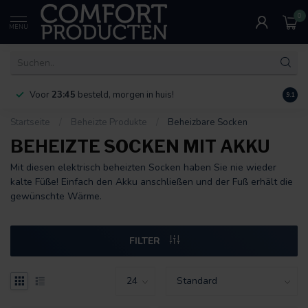
0
MENU
Voor
23:45
besteld, morgen in huis!
Bereik
9.1
Startseite
/
Beheizte Produkte
/
Beheizbare Socken
BEHEIZTE SOCKEN MIT AKKU
Mit diesen elektrisch beheizten Socken haben Sie nie wieder
kalte Füße! Einfach den Akku anschließen und der Fuß erhält die
gewünschte Wärme.
FILTER