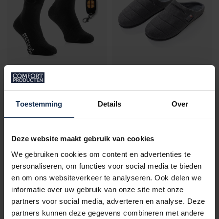
BERTSCHAT®
BERTSCHAT®
BEHEIZTE SOCKEN
BEHEIZTE
„HIKING EDITION PRO“ |
HAUSSCHUHE –
Toestemming
Details
Over
USB
LIMITIERTE | USB
€129,95
€139,95
€149,95
Deze website maakt gebruik van cookies
Auf Lager
Auf Lager
We gebruiken cookies om content en advertenties te
personaliseren, om functies voor social media te bieden
en om ons websiteverkeer te analyseren. Ook delen we
informatie over uw gebruik van onze site met onze
partners voor social media, adverteren en analyse. Deze
partners kunnen deze gegevens combineren met andere