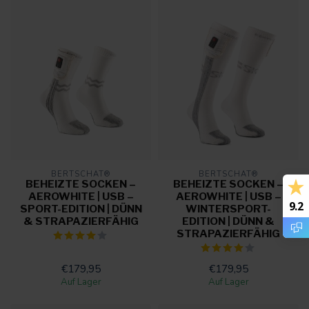
BERTSCHAT®
BERTSCHAT®
BEHEIZTE SOCKEN –
BEHEIZTE SOCKEN –
AEROWHITE | USB –
AEROWHITE | USB –
9.2
SPORT-EDITION | DÜNN
WINTERSPORT-
& STRAPAZIERFÄHIG
EDITION | DÜNN &
STRAPAZIERFÄHIG
€179,95
€179,95
Auf Lager
Auf Lager