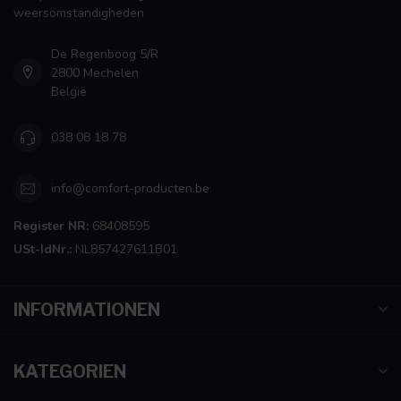
weersomstandigheden
De Regenboog 5/R
2800 Mechelen
België
038 08 18 78
info@comfort-producten.be
Register NR:
68408595
USt-IdNr.:
NL857427611B01
INFORMATIONEN
KATEGORIEN