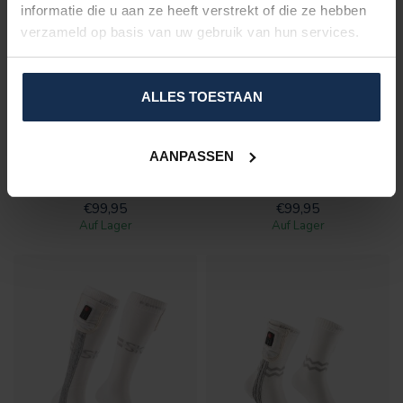
informatie die u aan ze heeft verstrekt of die ze hebben
verzameld op basis van uw gebruik van hun services.
ALLES TOESTAAN
BERTSCHAT®
BERTSCHAT®
ZUSÄTZLICHES
ZUSÄTZLICHES
SOCKEN ELITE "LONG
SOCKEN ELITE - HIKING
AANPASSEN
EDITION"
EDITION
€99,95
€99,95
Auf Lager
Auf Lager