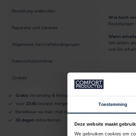
Bestellung widerrufen
Wie hoch sin
Bestellungen 
Reparatur und Garantie
Wann erhalte
Wir liefern a
Allgemeine Geschäftsbedingungen
und Sie erhal
Datenschutzrichtlinie
Cookies
Gratis
Verzending & Retourneren
Voor
23:45
besteld, morgen in huis!
Toestemming
Bereikbaar via mail, chat of telefoon
30 dagen
retourtermijn
Deze website maakt gebruik
We gebruiken cookies om cont