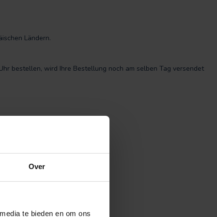
äischen Ländern.
 Uhr bestellen, wird Ihre Bestellung noch am selben Tag versendet
Over
 media te bieden en om ons