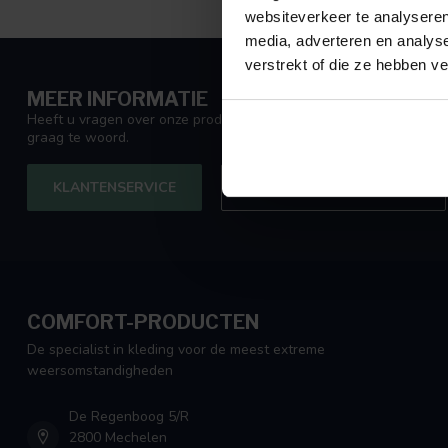
websiteverkeer te analyseren
media, adverteren en analys
verstrekt of die ze hebben v
MEER INFORMATIE
Heeft u vragen over onze producten? Neem dan contact met ons o
graag te woord.
KLANTENSERVICE
VEEL GESTELDE VRAGEN
COMFORT-PRODUCTEN
De specialist in kleding voor de meest extreme
weersomstandigheden
De Regenboog 5/R
2800 Mechelen