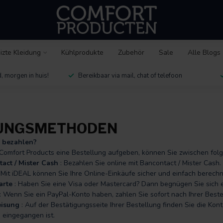
izte Kleidung
Kühlprodukte
Zubehör
Sale
Alle Blogs
, morgen in huis!
Bereikbaar via mail, chat of telefoon
UNGSMETHODEN
 bezahlen?
Comfort Products eine Bestellung aufgeben, können Sie zwischen f
act / Mister Cash
: Bezahlen Sie online mit Bancontact / Mister Cash. 
 Mit iDEAL können Sie Ihre Online-Einkäufe sicher und einfach berechn
arte
: Haben Sie eine Visa oder Mastercard? Dann begnügen Sie sich ein
: Wenn Sie ein PayPal-Konto haben, zahlen Sie sofort nach Ihrer Bestel
isung
: Auf der Bestätigungsseite Ihrer Bestellung finden Sie die Kon
 eingegangen ist.