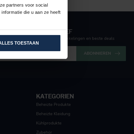
ze partners voor social
nformatie die u aan ze heeft
 OP ONZE NIEUWSBRIEF
ogte van de nieuwste (product)ontwikkelingen en beste deals
ALLES TOESTAAN
ABONNIEREN
KATEGORIEN
Beheizte Produkte
Beheizte Kleidung
Kühlprodukte
Zubehör