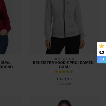
9.2
BERTSCHAT®
 DUAL
BEHEIZTER HOODIE PRO | DAMEN -
URGUND
GRAU
€129,95
Auf Lager