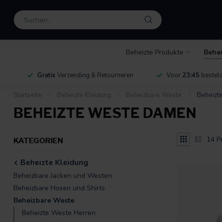
Beheizte Produkte
Behei
Gratis
Verzending & Retourneren
Voor
23:45
besteld
Startseite
/
Beheizte Kleidung
/
Beheizbare Weste
/
Beheizt
BEHEIZTE WESTE DAMEN
14
P
KATEGORIEN
Beheizte Kleidung
Beheizbare Jacken und Westen
Beheizbare Hosen und Shirts
Beheizbare Weste
Beheizte Weste Herren