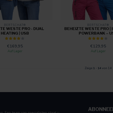
BERTSCHAT®
BERTSCHAT®
TE WESTE PRO - DUAL
BEHEIZTE WESTE PRO | 
HEATING | USB
POWERBANK – U
€169,95
€129,95
Auf Lager
Auf Lager
Zeige
1
-
14
von 14
ABONNEER
p. Een team van specialisten staat u