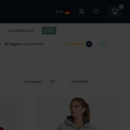
0
EUR
Kundendienst
SALE
30 dagen
retourtermijn
9.1
Anzeigen: