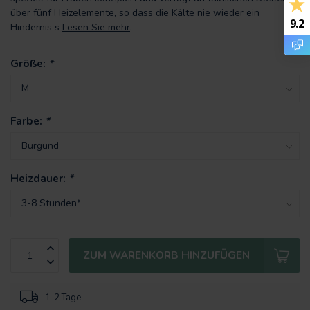
über fünf Heizelemente, so dass die Kälte nie wieder ein
9.2
Hindernis s
Lesen Sie mehr
.
Größe:
*
Farbe:
*
Heizdauer:
*
ZUM WARENKORB HINZUFÜGEN
1-2 Tage