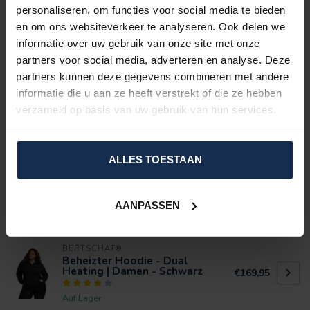
EIGENSCHAFTEN:
personaliseren, om functies voor social media te bieden
Inklusive: leistungsstarke Powerbank (6.000 oder 10.000
en om ons websiteverkeer te analyseren. Ook delen we
mAh) + USB-Ladesystem
informatie over uw gebruik van onze site met onze
5 große Heizzonen (Kohlefaser)
Einstellbar in drei Heizstufen
partners voor social media, adverteren en analyse. Deze
Waschbar
partners kunnen deze gegevens combineren met andere
Material: 100% Polyester
informatie die u aan ze heeft verstrekt of die ze hebben
Beheizung bis zu 10 Stunden
verzameld op basis van uw gebruik van hun services.
Damenmodell
EIGENSCHAFTEN
ALLES TOESTAAN
BEWERTUNGEN
AANPASSEN
ERGÄNZENDE PRODUKTE
BERTSCHAT®
Beheizter Hoodie - Dual
Heating | Damen - Schwarz
€169,95
Auf Lager