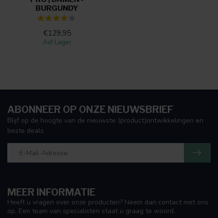
BURGUNDY
€129,95
Auf Lager
ABONNEER OP ONZE NIEUWSBRIEF
Blijf op de hoogte van de nieuwste (product)ontwikkelingen en
beste deals
MEER INFORMATIE
Heeft u vragen over onze producten? Neem dan contact met ons
op. Een team van specialisten staat u graag te woord.