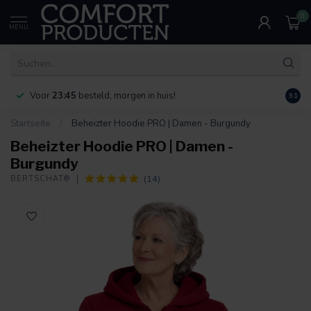
0
MENU
Voor
23:45
besteld, morgen in huis!
Bereik
9.1
Startseite
/
Beheizter Hoodie PRO | Damen - Burgundy
Beheizter Hoodie PRO | Damen -
Burgundy
(14)
BERTSCHAT®