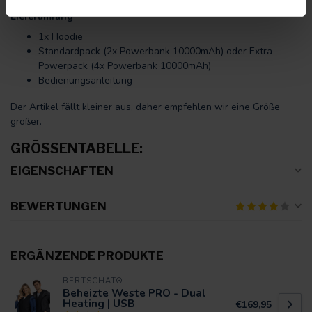
Lieferumfang
1x Hoodie
Standardpack (2x Powerbank 10000mAh) oder Extra
Powerpack (4x Powerbank 10000mAh)
Bedienungsanleitung
Der Artikel fällt kleiner aus, daher empfehlen wir eine Größe
größer.
GRÖSSENTABELLE:
EIGENSCHAFTEN
BEWERTUNGEN
ERGÄNZENDE PRODUKTE
BERTSCHAT®
Beheizte Weste PRO - Dual
Heating | USB
€169,95