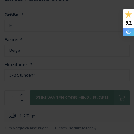
Größe:
*
9.2
Farbe:
*
Heizdauer:
*
ZUM WARENKORB HINZUFÜGEN
1-2 Tage
Zum Vergleich hinzufügen
Dieses Produkt teilen