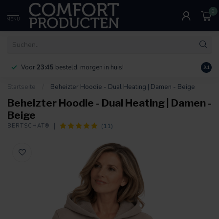
0
MENU
Voor
23:45
besteld, morgen in huis!
Bereik
9.1
Startseite
/
Beheizter Hoodie - Dual Heating | Damen - Beige
Beheizter Hoodie - Dual Heating | Damen -
Beige
(11)
BERTSCHAT®