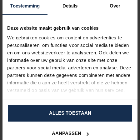
Radtour ist der Hoodie sehr gut geeignet. Bei niedrigen
Toestemming
Details
Over
Temperaturen empfehlen wir, eine Jacke über dem Hoodie zu
tragen, die Jacke bietet dann eine zusätzliche Isolationsschicht,
dies sorgt für den Wärmeeffekt.
Deze website maakt gebruik van cookies
PRODUKTDETAILS:
We gebruiken cookies om content en advertenties te
10 Heizelemente
: Brust, Bauch und Rücken
personaliseren, om functies voor social media te bieden
In 3 verschiedene Stufen verstellbar
en om ons websiteverkeer te analyseren. Ook delen we
USB Anschluss
informatie over uw gebruik van onze site met onze
Kapuze nicht abnehmbar
Heizdauer bis zu
10 Stunden
partners voor social media, adverteren en analyse. Deze
Damen Modell
partners kunnen deze gegevens combineren met andere
Farbe: Hellgrau und Schwarz
informatie die u aan ze heeft verstrekt of die ze hebben
verzameld op basis van uw gebruik van hun services.
Material & Pflegehinweise
100% Polyester
Handwäsche
ALLES TOESTAAN
Technische Details
Powerbank (10000mAh, 5V)
AANPASSEN
Gewicht: 175g