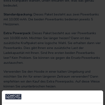
extra Kraftpaket wählen, unten erklären wir, was das genau
bedeutet.
Standardpackung:
Dieses Paket besteht aus zwei Powerbanks
mit 10.000 mAh. Die beiden Powerbanks bedienen jeweils 5
Heizzonen.
Extra Powerpack:
Dieses Paket besteht aus vier Powerbanks
von 10.000 mAh. Möchten Sie länger heizen? Dann ist das
zusätzliche Kraftpaket eine logische Wahl. Sie erhalten dann vier
Powerbanks. Dies gibt Ihnen eine zusätzliche Last der
Ladekapazität mit Ihnen. Sind Ihre ersten beiden Powerbanks
leer? Kein Problem. Sie können sie gegen die Ersatz-Powerbanks
austauschen.
Verwenden Sie den Hoodie in einer kalten Umgebung und
möchten Sie ihn für einen längeren Zeitraum verwenden? Dann
empfehlen wir den Kauf des Extra Powerpacks. Auf diese Weise
können Sie ununterbrochen heizen.
GEEIGNET FÜR:
Bei einem abendlichen Spaziergang mit dem Hund oder bei einer