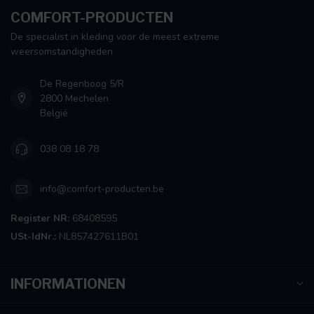
COMFORT-PRODUCTEN
De specialist in kleding voor de meest extreme
weersomstandigheden
De Regenboog 5/R
2800 Mechelen
België
038 08 18 78
info@comfort-producten.be
Register NR:
68408595
USt-IdNr.:
NL857427611B01
INFORMATIONEN