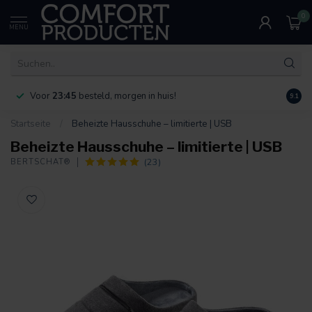
0
MENU
Voor
23:45
besteld, morgen in huis!
Bereik
9.1
Startseite
/
Beheizte Hausschuhe – limitierte | USB
Beheizte Hausschuhe – limitierte | USB
(23)
BERTSCHAT®