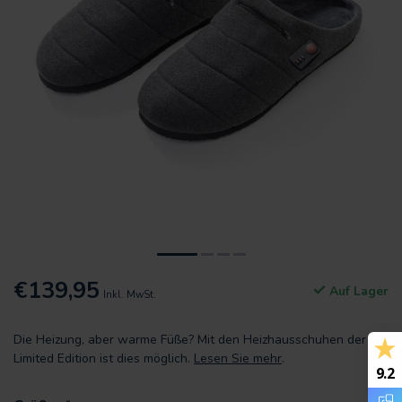
€139,95
Auf Lager
Inkl. MwSt.
Die Heizung, aber warme Füße? Mit den Heizhausschuhen der
Limited Edition ist dies möglich.
Lesen Sie mehr
.
9.2