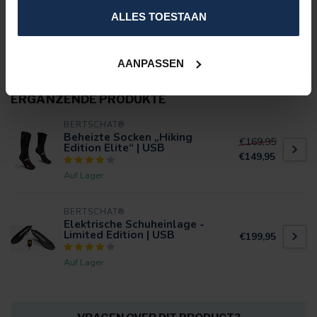
EIGENSCHAFTEN
ALLES TOESTAAN
BEWERTUNGEN
AANPASSEN
ERGÄNZENDE PRODUKTE
BERTSCHAT®
Beheizte Socken „Hiking
€169,95
Edition Elite“ | USB
€149,95
Auf Lager
BERTSCHAT®
Elektrische Schuheinlage -
Limited Edition | USB
€199,95
Auf Lager