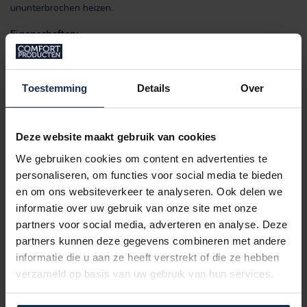
ununterbrochen heizen.
Eigenschaften:
Enthält 2 wiederaufladbare Batterien (7.4V 2. 200 oder
2.600 oder 3.000 mAh) und USB-Ladegerät.
Wahl des zusätzlichen Powerpacks:
So erhalten Sie
Toestemming
Details
Over
insgesamt 4x die 3.000 mAh Akkus und 2 Duo-Ladegeräte.
Große Heizfläche, über der Sohle der Hausschuhe
USB wiederaufladbar
Deze website maakt gebruik van cookies
Feine und weiche Hausschuhe
Limitierte
Auflage, limitierte Auflage
We gebruiken cookies om content en advertenties te
Bis zu
8 Stunden Heizen
mit einer einzigen Ladung
personaliseren, om functies voor social media te bieden
Unisex Modell
en om ons websiteverkeer te analyseren. Ook delen we
informatie over uw gebruik van onze site met onze
Material:
partners voor social media, adverteren en analyse. Deze
36% Viskose-Stapelfaser
partners kunnen deze gegevens combineren met andere
27% Acryl
informatie die u aan ze heeft verstrekt of die ze hebben
27% gekämmte Baumwolle
10% Elasthan
verzameld op basis van uw gebruik van hun services.
Sohle: 100% EVA