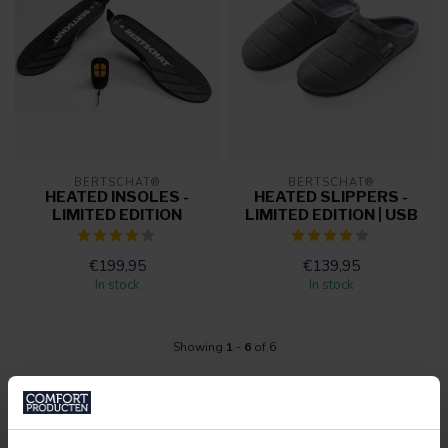
BERTSCHAT®
BERTSCHAT®
HEATED INSOLES -
HEATED SLIPPERS -
LIMITED EDITION
LIMITED EDITION | USB
€199,95
€139,95
In stock
In stock
Showing
1
-
6
of 6