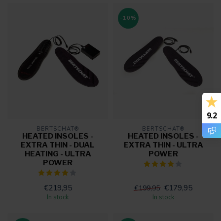
-10%
9.2
BERTSCHAT®
BERTSCHAT®
HEATED INSOLES -
HEATED INSOLES -
EXTRA THIN - DUAL
EXTRA THIN - ULTRA
HEATING - ULTRA
POWER
POWER
€219,95
€179,95
€199,95
In stock
In stock