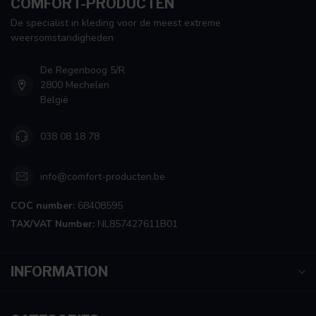
COMFORT-PRODUCTEN
De specialist in kleding voor de meest extreme
weersomstandigheden
De Regenboog 5/R
2800 Mechelen
België
038 08 18 78
info@comfort-producten.be
COC number:
68408595
TAX/VAT Number:
NL857427611B01
INFORMATION