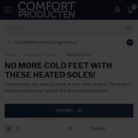
0
MENU
Voor
23:45
besteld, morgen in huis!
Bereik
9.1
Home
/
Heated Products
/
Heated Soles
NO MORE COLD FEET WITH
THESE HEATED SOLES!
Heated soles are easy to place in your shoe or boot. The built-in
battery heated your feet to the desired temperature.
FILTERS