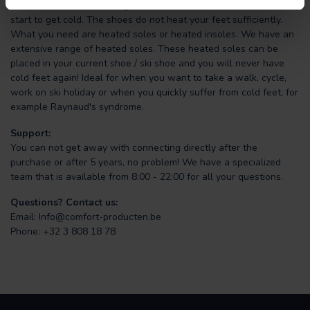
You probably know. During a walk outside your feet suddenly
start to get cold. The shoes do not heat your feet sufficiently.
What you need are heated soles or heated insoles. We have an
extensive range of heated soles. These heated soles can be
placed in your current shoe / ski shoe and you will never have
cold feet again! Ideal for when you want to take a walk, cycle,
work on ski holiday or when you quickly suffer from cold feet, for
example Raynaud's syndrome.
Support:
You can not get away with connecting directly after the
purchase or after 5 years, no problem! We have a specialized
team that is available from 8:00 - 22:00 for all your questions.
Questions? Contact us:
Email:
Info@comfort-producten.be
Phone: +32 3 808 18 78