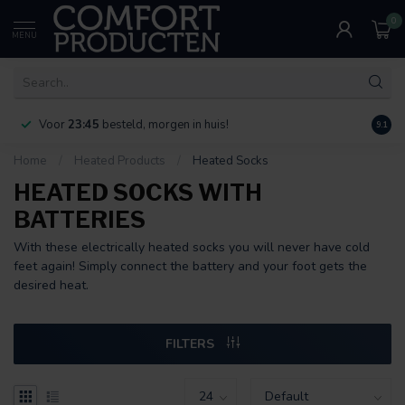
0
MENU
Voor
23:45
besteld, morgen in huis!
Bereik
9.1
Home
/
Heated Products
/
Heated Socks
HEATED SOCKS WITH
BATTERIES
With these electrically heated socks you will never have cold
feet again! Simply connect the battery and your foot gets the
desired heat.
FILTERS