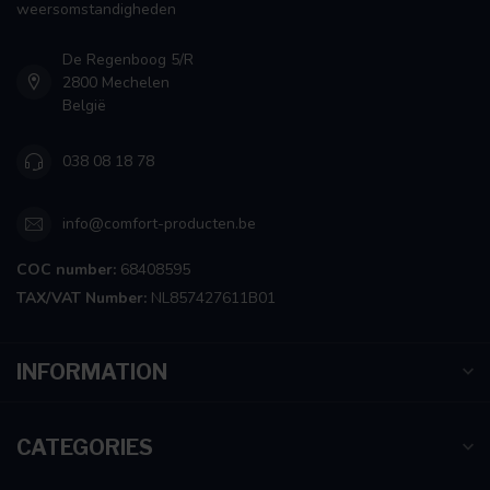
weersomstandigheden
De Regenboog 5/R
2800 Mechelen
België
038 08 18 78
info@comfort-producten.be
COC number:
68408595
TAX/VAT Number:
NL857427611B01
INFORMATION
CATEGORIES