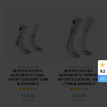
BERTSCHAT®
BERTSCHAT®
HEATED SOCKS -
HEATED SOCKS -
9.2
AEROWHITE | USB -
AEROWHITE | WINTER
SPORT EDITION | THIN
SPORTS EDITION - USB
& DURABLE
| THIN & DURABLE
€179,95
€179,95
In stock
In stock