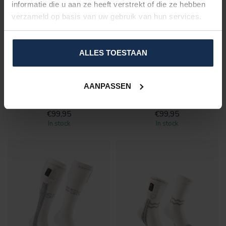
informatie die u aan ze heeft verstrekt of die ze hebben
verzameld op basis van uw gebruik van hun services.
ALLES TOESTAAN
BERTSCHAT®
BERTSCHAT®
EXTRA PAIR HEATED
EXTRA SET KOUSEN -
SOCKS ELITE - LONG
ELITE | HIKING EDITION
EDITION | EXCL.
AANPASSEN
BATTERY PACK
€99,95
€99,95
In stock
In stock