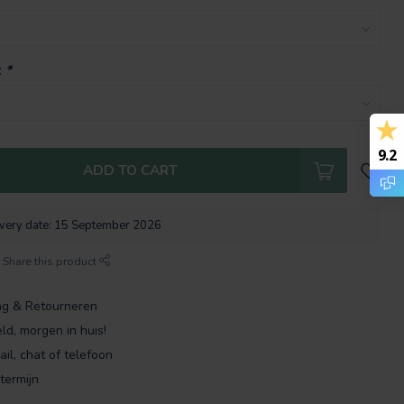
:
*
9.2
ADD TO CART
ivery date: 15 September 2026
Share this product
ng & Retourneren
ld, morgen in huis!
ail, chat of telefoon
termijn