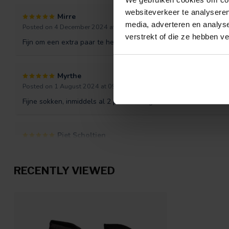
websiteverkeer te analyseren
Mirre
media, adverteren en analys
Posted on 4 December 2024 at 08:31
verstrekt of die ze hebben v
Fijn om een extra paar te hebben
Myrthe
Posted on 1 August 2024 at 09:34
Fijne sokken, inmiddels al 2 paar extra gekocht!
Piet Scholtien
Posted on 14 February 2024 at 14:54
Sokken zo veel gebruikt dat ze versleten waren. Gelukkig kan 
RECENTLY VIEWED
Freek
Posted on 7 December 2023 at 10:29
Heb inmiddels een ruime verzameling aan verwarmde sokken door