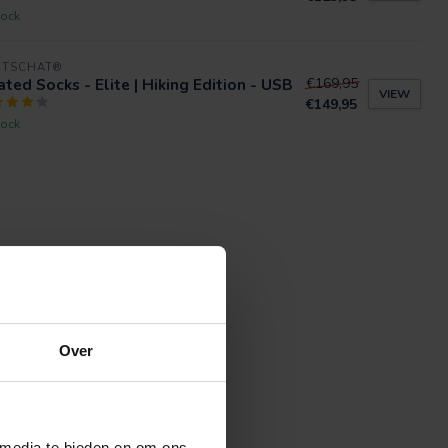
tock
RTSCHAT®
ted Socks - Elite | Hiking Edition - USB
€169,95
VIEW
€149,95
tock
Over
 media te bieden en om ons