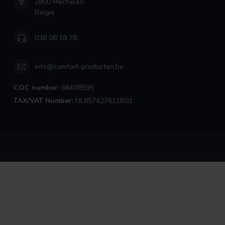
2800 Mechelen
België
038 08 18 78
info@comfort-producten.be
COC number:
68408595
TAX/VAT Number:
NL857427611B01