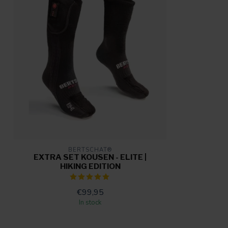
extra sokken te kopen zonder de accu's
Maarten Vermeulen
Posted on 12 April 2023 at 08:37
Beste verwarmde sokken die ik ooit heb geprobeerd (en dat zijn
Vandaar dat ik een extra paar heb besteld! Mocht ik de sokken 
Willy
Posted on 14 January 2023 at 08:45
Prettige sokken van een fijne stof.
BERTSCHAT®
EXTRA SET KOUSEN - ELITE |
HIKING EDITION
€99,95
In stock