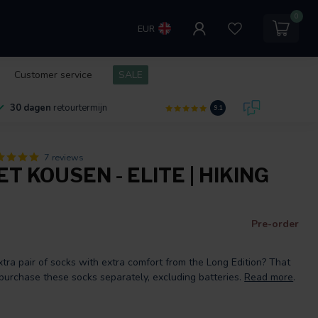
0
EUR
Customer service
SALE
30 dagen
retourtermijn
9.1
7 reviews
T KOUSEN - ELITE | HIKING
Pre-order
tra pair of socks with extra comfort from the Long Edition? That
 purchase these socks separately, excluding batteries.
Read more
.