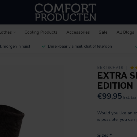
lothes
Cooling Products
Accessories
Sale
All Blogs
, morgen in huis!
Bereikbaar via mail, chat of telefoon
BERTSCHAT®
EXTRA SE
EDITION
€99,95
Incl. tax
Would you like an ex
is possible, you can
Size:
*