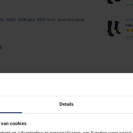
In s
0, 2600, 3000 and 3800 mAh. (not included!)
BE
Hea
In s
5
ADD YOUR REVIEW
Details
edt ik het niet met 1 paar.
 van cookies
ent en advertenties te personaliseren, om functies voor social