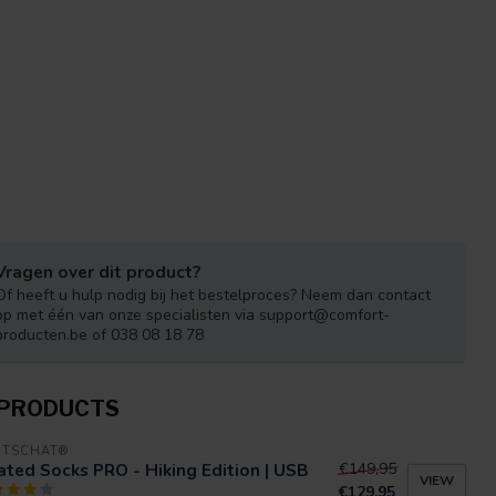
Vragen over dit product?
Of heeft u hulp nodig bij het bestelproces? Neem dan contact
op met één van onze specialisten via
support@comfort-
producten.be
of 038 08 18 78
 PRODUCTS
RTSCHAT®
ted Socks PRO - Hiking Edition | USB
€149,95
VIEW
€129,95