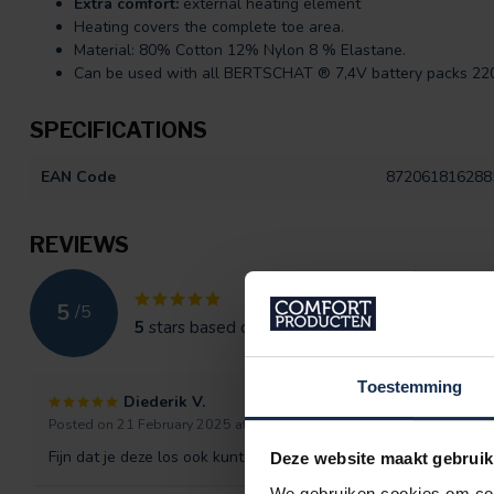
Extra comfort:
external heating element
Heating covers the complete toe area.
Material: 80% Cotton 12% Nylon 8 % Elastane.
Can be used with all BERTSCHAT ® 7,4V battery packs 220
SPECIFICATIONS
EAN Code
872061816288
REVIEWS
5
/
5
5
stars based on
7
reviews
Toestemming
Diederik V.
Posted on 21 February 2025 at 08:45
Fijn dat je deze los ook kunt bestellen, doordat het sokken zijn r
Deze website maakt gebruik
We gebruiken cookies om cont