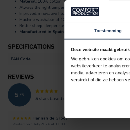
Material:
100% cotton, filling 100% polyester
Always the right temperature
Improved, innovative heat regulation
Machine washable at 40°C
Better sleep, deeper sleep and wake up feeling more reste
Toestemming
Manufactured in Spain
SPECIFICATIONS
Deze website maakt gebruik
We gebruiken cookies om cont
EAN Code
872092411343
websiteverkeer te analyseren
media, adverteren en analys
REVIEWS
verstrekt of die ze hebben v
5
/
5
5
stars based on
2
reviews
Hannah de Groot
Posted on 1 July 2026 at 11:03