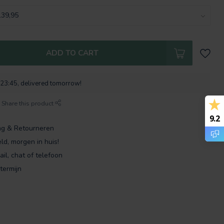
ADD TO CART
 23:45, delivered tomorrow!
Share this product
9.2
ng & Retourneren
ld, morgen in huis!
ail, chat of telefoon
termijn