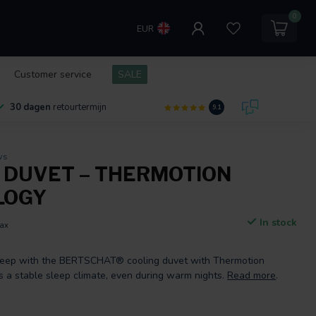
0
EUR
Customer service
SALE
30 dagen
retourtermijn
9.1
ws
 DUVET – THERMOTION
LOGY
In stock
tax
sleep with the BERTSCHAT® cooling duvet with Thermotion
s a stable sleep climate, even during warm nights.
Read more
.