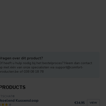
Vragen over dit product?
Of heeft u hulp nodig bij het bestelproces? Neem dan contact
op met één van onze specialisten via
support@comfort-
producten.be
of 038 08 18 78
 PRODUCTS
RTSCHAT®
rkoelend Kussensloop
€34,95
VIEW