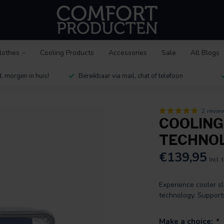
lothes
Cooling Products
Accessories
Sale
All Blogs
, morgen in huis!
Bereikbaar via mail, chat of telefoon
2 revie
COOLING
TECHNO
€139,95
Incl. 
Experience cooler 
technology. Support
Make a choice:
*