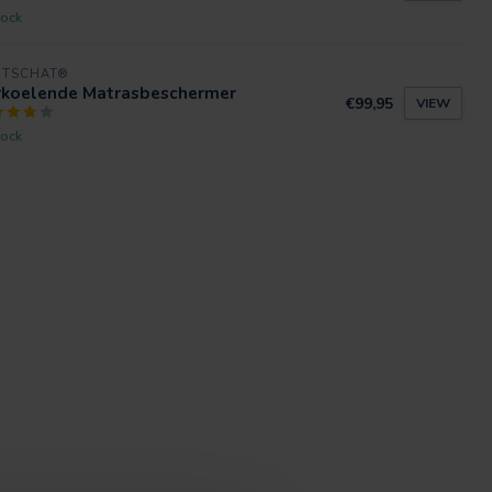
tock
RTSCHAT®
rkoelende Matrasbeschermer
€99,95
VIEW
tock