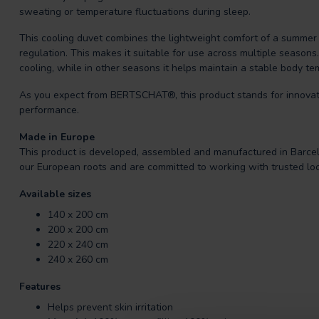
sweating or temperature fluctuations during sleep.
This cooling duvet combines the lightweight comfort of a summe
regulation. This makes it suitable for use across multiple seasons
cooling, while in other seasons it helps maintain a stable body te
As you expect from BERTSCHAT®, this product stands for innovativ
performance.
Made in Europe
This product is developed, assembled and manufactured in Barc
our European roots and are committed to working with trusted loc
Available sizes
140 x 200 cm
200 x 200 cm
220 x 240 cm
240 x 260 cm
Features
Helps prevent skin irritation