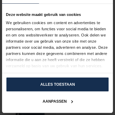
Cooling Duvet – Thermotion
Deze website maakt gebruik van cookies
Technology
€139,95
We gebruiken cookies om content en advertenties te
In stock
personaliseren, om functies voor social media te bieden
en om ons websiteverkeer te analyseren. Ook delen we
informatie over uw gebruik van onze site met onze
VRAGEN OVER DIT PRODUCT?
partners voor social media, adverteren en analyse. Deze
Of heeft u hulp nodig bij het bestelproces?
partners kunnen deze gegevens combineren met andere
Neem dan contact op met één van onze
informatie die u aan ze heeft verstrekt of die ze hebben
specialisten via
support@comfort-producten.be
verzameld op basis van uw gebruik van hun services.
of 038 08 18 78
ALLES TOESTAAN
RECENTLY VIEWED
AANPASSEN