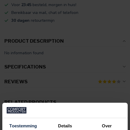
Voor
23:45
besteld, morgen in huis!
Bereikbaar via mail, chat of telefoon
30 dagen
retourtermijn
PRODUCT DESCRIPTION
No information found
SPECIFICATIONS
REVIEWS
RELATED PRODUCTS
BERTSCHAT®
Verkoelende Matrasbeschermer
€99,95
Toestemming
Details
Over
In stock