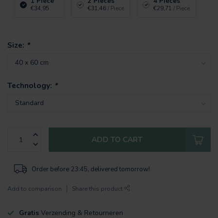
1 Piece
2 Pieces
4 Pieces
€34,95
€31,46
/ Piece
€29,71
/ Piece
Size:
*
Technology:
*
ADD TO CART
Order before 23:45, delivered tomorrow!
Add to comparison
Share this product
Gratis
Verzending & Retourneren