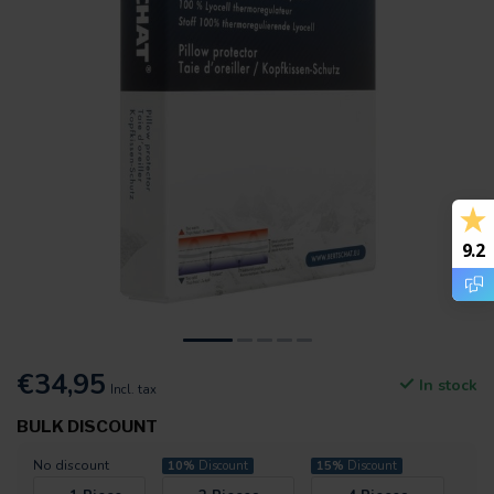
9.2
€34,95
In stock
Incl. tax
BULK DISCOUNT
No discount
10%
Discount
15%
Discount