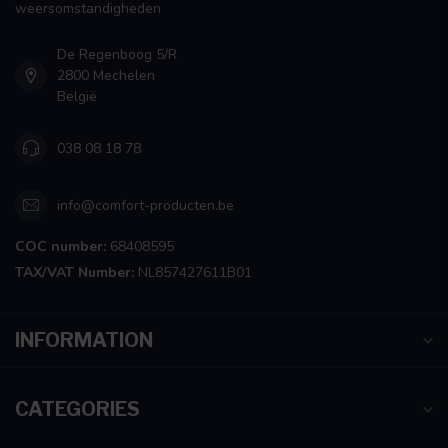
weersomstandigheden
De Regenboog 5/R
2800 Mechelen
België
038 08 18 78
info@comfort-producten.be
COC number:
68408595
TAX/VAT Number:
NL857427611B01
INFORMATION
CATEGORIES