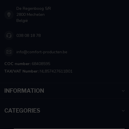
De Regenboog 5/R
2800 Mechelen
België
038 08 18 78
info@comfort-producten.be
COC number:
68408595
TAX/VAT Number:
NL857427611B01
INFORMATION
CATEGORIES