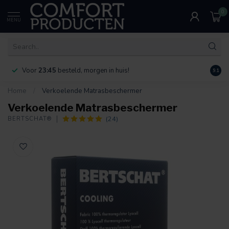
0
MENU
Voor
23:45
besteld, morgen in huis!
Bereik
9.1
Home
/
Verkoelende Matrasbeschermer
Verkoelende Matrasbeschermer
(24)
BERTSCHAT®