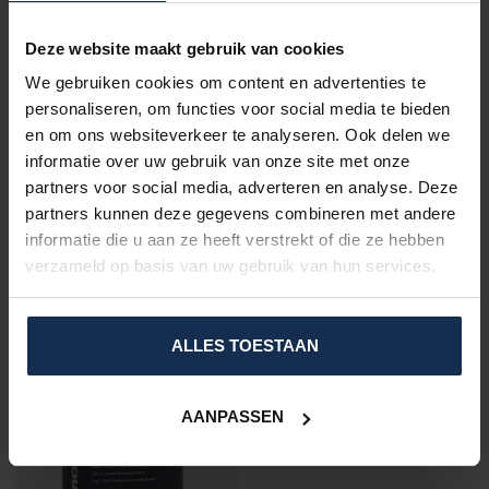
Cooling Duvet – Thermotion
Technology
Deze website maakt gebruik van cookies
€139,95
We gebruiken cookies om content en advertenties te
In stock
personaliseren, om functies voor social media te bieden
en om ons websiteverkeer te analyseren. Ook delen we
informatie over uw gebruik van onze site met onze
VRAGEN OVER DIT PRODUCT?
partners voor social media, adverteren en analyse. Deze
Of heeft u hulp nodig bij het bestelproces?
partners kunnen deze gegevens combineren met andere
Neem dan contact op met één van onze
specialisten via
support@comfort-producten.be
informatie die u aan ze heeft verstrekt of die ze hebben
of 038 08 18 78
verzameld op basis van uw gebruik van hun services.
ALLES TOESTAAN
RECENTLY VIEWED
AANPASSEN