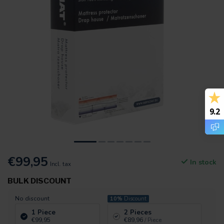
9.2
€99,95
In stock
Incl. tax
BULK DISCOUNT
No discount
10%
Discount
1 Piece
2 Pieces
€99,95
€89,96
/ Piece