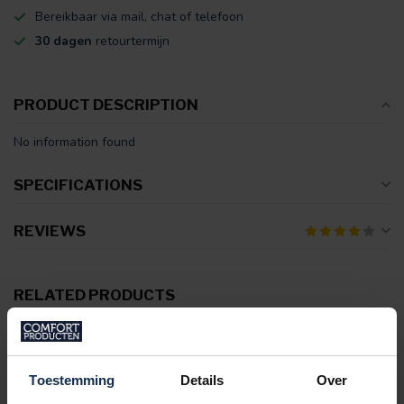
Bereikbaar via mail, chat of telefoon
30 dagen
retourtermijn
PRODUCT DESCRIPTION
No information found
SPECIFICATIONS
REVIEWS
RELATED PRODUCTS
BERTSCHAT®
Verkoelend Kussensloop
€34,95
In stock
Toestemming
Details
Over