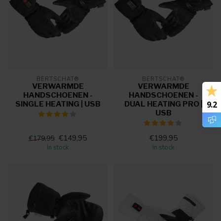
BERTSCHAT®
BERTSCHAT®
VERWARMDE
VERWARMDE
HANDSCHOENEN -
HANDSCHOENEN -
9.2
SINGLE HEATING | USB
DUAL HEATING PRO |
USB
€149,95
€199,95
€179,95
In stock
In stock