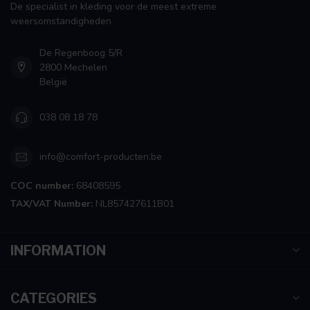
De specialist in kleding voor de meest extreme
weersomstandigheden
De Regenboog 5/R
2800 Mechelen
België
038 08 18 78
info@comfort-producten.be
COC number:
68408595
TAX/VAT Number:
NL857427611B01
INFORMATION
CATEGORIES