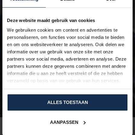
Deze website maakt gebruik van cookies
We gebruiken cookies om content en advertenties te
personaliseren, om functies voor social media te bieden
DE BESTE HANDSCHOENEN
en om ons websiteverkeer te analyseren. Ook delen we
Goed geïsoleerd, optimaal verwarmingsoppervlak, soepel en
informatie over uw gebruik van onze site met onze
unieke Dual Heating technologie
partners voor social media, adverteren en analyse. Deze
partners kunnen deze gegevens combineren met andere
BEKIJK HIER
informatie die u aan ze heeft verstrekt of die ze hebben
verzameld op basis van uw gebruik van hun services.
ALLES TOESTAAN
AANPASSEN