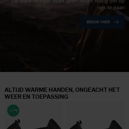
De ware reiziger heeft geen reden nodig om op
reis te gaan
BEKIJK HIER
ALTIJD WARME HANDEN, ONGEACHT HET
WEER EN TOEPASSING
-17%