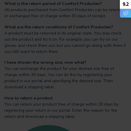
What is the return period of Comfort Producten?
9.2
All products purchased from Comfort Producten can be returned
or exchanged free of charge within 30 days of receipt.
What are the return conditions of Comfort Producten?
A product must be returned in its original state. You may check
out the product and try it on. For example, you can try on our
gloves and check them out, but you cannot go skiing with them if
you still want to return them.
I have chosen the wrong size, now what?
You can exchange the product for your desired size free of
charge within 30 days. You can do this by registering your
product in our portal and specifying the desired size. Then
download a shipping label.
How to return a product
You can return your product free of charge within 30 days by
registering your return in our portal. Enter the reason for the
return and download a shipping label.