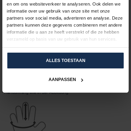
Touchscreen: Sie können das Telefon/Tablet mit den
en om ons websiteverkeer te analyseren. Ook delen we
Fahrradhandschuhen verwenden.
informatie over uw gebruik van onze site met onze
USB wiederaufladbar
partners voor social media, adverteren en analyse. Deze
Extra Aufmerksamkeit
für optimalen Halt.
partners kunnen deze gegevens combineren met andere
Wasserdichter Reißverschluss mit abschließbarem Fach für
informatie die u aan ze heeft verstrekt of die ze hebben
die Batterien.
Leichtgängig:
ideal für den Betrieb Ihres
verzameld op basis van uw gebruik van hun services.
Fahrrads/Elektromobils.
Bis zu
8 Stunden Heizen
möglich
Unisex-Modell
ALLES TOESTAAN
Dauerhaft
Was ist die richtige Größe für mich?
AANPASSEN
Die richtige Größe Ihrer Handschuhe lässt sich ganz einfach
messen: Spreizen Sie Ihre Finger und messen Sie den
Handumfang wie in der Abbildung.