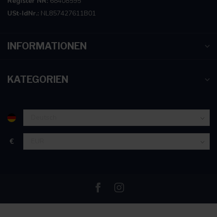
Register NR:
68408595
USt-IdNr.:
NL857427611B01
INFORMATIONEN
KATEGORIEN
€