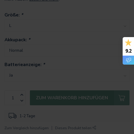
Größe:
*
Akkupack:
*
9.2
Batterieanzeige:
*
ZUM WARENKORB HINZUFÜGEN
1-2 Tage
Zum Vergleich hinzufügen
Dieses Produkt teilen