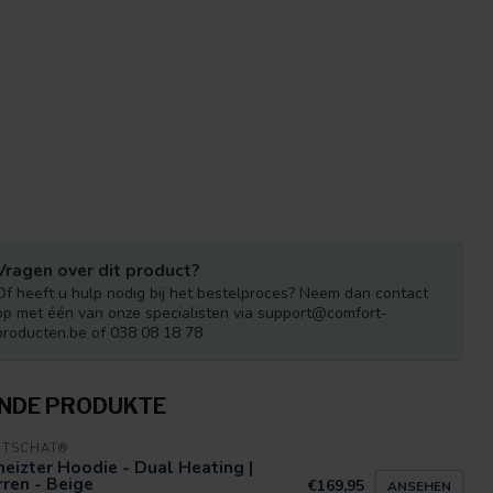
Vragen over dit product?
Of heeft u hulp nodig bij het bestelproces? Neem dan contact
op met één van onze specialisten via
support@comfort-
producten.be
of 038 08 18 78
NDE PRODUKTE
RTSCHAT®
eizter Hoodie - Dual Heating |
ren - Beige
€169,95
ANSEHEN