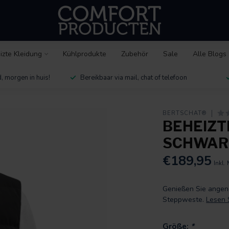
izte Kleidung
Kühlprodukte
Zubehör
Sale
Alle Blogs
, morgen in huis!
Bereikbaar via mail, chat of telefoon
BERTSCHAT®
BEHEIZT
SCHWARZ
€189,95
Inkl.
Genießen Sie angen
Steppweste.
Lesen 
Größe:
*