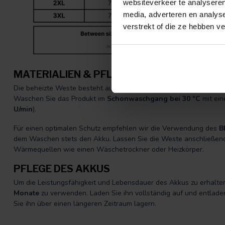
websiteverkeer te analyseren
media, adverteren en analys
verstrekt of die ze hebben v
MATERIALIEN & PFLEGE
Die beheizte Weste besteht aus
100 % Polyester
und bietet eine
Waschen Sie das Produkt im
Schonwaschgang bei 30 °C
mit ein
U/min
).
Für einen optimalen Schutz empfehlen wir die Verwendung des
B
dem Waschen stets den Akku. Lassen Sie die Weste anschließend 
Wärmequellen wie einen Wäschetrockner oder Heizkörper.
PFLEGE DES AKKUS
Um die Leistungsfähigkeit und Lebensdauer des Akkus zu erhalte
Monate
zu verwenden. Laden Sie ihn vollständig auf und entlade
Sie ihn über einen längeren Zeitraum lagern.