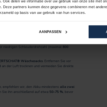
. Ook delen we informatie over uw gebruik van onze site met on
e. Deze partners kunnen deze gegevens combineren met andere i
erzameld op basis van uw gebruik van hun services.
AANPASSEN
 komfortable sowie langlebige Passform.
er niedrigen Schleuderdrehzahl (maximal
800
ERTSCHAT® Wäschesacks
. Entfernen Sie vor
an der Luft trocknen und vermeiden Sie direkte
n, empfehlen wir, den Akku mindestens
alle zwei
n Sie ihn anschließend auf etwa
50–75 %
, bevor