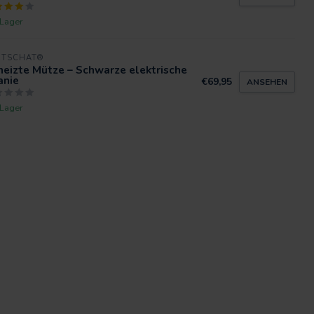
 Lager
RTSCHAT®
eizte Mütze – Schwarze elektrische
anie
€69,95
ANSEHEN
 Lager