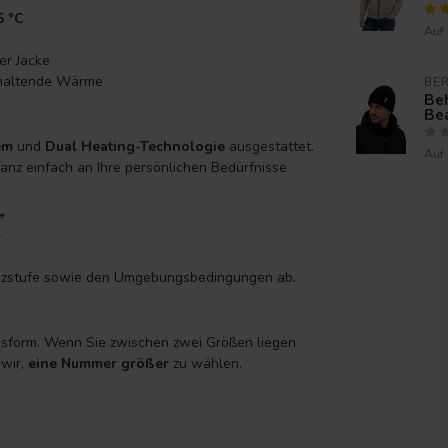
5 °C
Auf
er Jacke
haltende Wärme
BE
Beh
Be
em
und
Dual Heating-Technologie
ausgestattet.
Auf
nz einfach an Ihre persönlichen Bedürfnisse
*
*
Heizstufe sowie den Umgebungsbedingungen ab.
assform. Wenn Sie zwischen zwei Größen liegen
 wir,
eine Nummer größer
zu wählen.