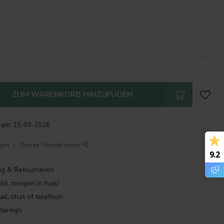
ZUM WARENKORB HINZUFÜGEN
l. am: 15-09-2026
gen
Dieses Produkt teilen
9.2
ng & Retourneren
ld, morgen in huis!
ail, chat of telefoon
termijn