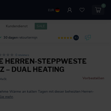
0
EUR
Kundendienst
SALE
30 dagen
retourtermijn
9.1
0 reviews
E HERREN-STEPPWESTE
 – DUAL HEATING
Vorbestellen
 MwSt.
ehme Wärme an kalten Tagen mit dieser beheizten Herren-
Sie mehr
.