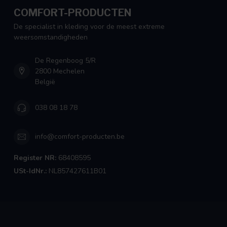
COMFORT-PRODUCTEN
De specialist in kleding voor de meest extreme
weersomstandigheden
De Regenboog 5/R
2800 Mechelen
België
038 08 18 78
info@comfort-producten.be
Register NR:
68408595
USt-IdNr.:
NL857427611B01