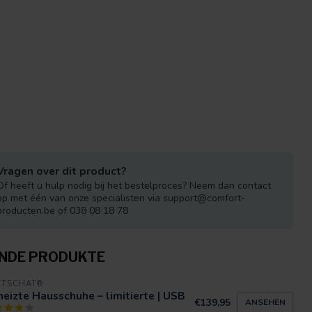
Vragen over dit product?
Of heeft u hulp nodig bij het bestelproces? Neem dan contact
op met één van onze specialisten via
support@comfort-
producten.be
of 038 08 18 78
NDE PRODUKTE
RTSCHAT®
eizte Hausschuhe – limitierte | USB
€139,95
ANSEHEN