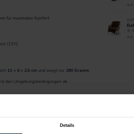
Auf
ien für maximalen Komfort
BE
Beh
Auf
sst (12V):
lich
11 × 6 × 2,5 cm
und wiegt nur
280 Gramm
.
e und den Umgebungsbedingungen ab.
nd bietet angenehme Unterstützung beim Sitzen
eiten passt sich das Kissen mühelos
Details
warmes, komfortables und hochwertiges Sitzgefühl