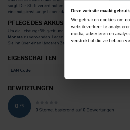
sorgt. Der Stoff vereint hohen Komfort mit einer stilvollen Optik u
Deze website maakt gebruik
eine möglichst lange Lebensdauer empfehlen wir, das Kissen nac
We gebruiken cookies om cont
PFLEGE DES AKKUS
websiteverkeer te analyseren
Um die Leistungsfähigkeit und Lebensdauer des Akkus zu erhalte
media, adverteren en analys
Monate
zu verwenden. Laden Sie ihn vollständig auf und entlade
verstrekt of die ze hebben v
Sie ihn über einen längeren Zeitraum lagern.
EIGENSCHAFTEN
EAN Code
872092411354
BEWERTUNGEN
0
/
5
0
Sterne, basierend auf
0
Bewertungen