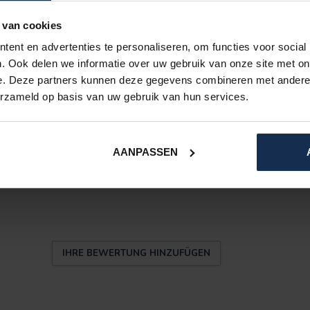
nd ist bei
30 °C in der Maschine waschbar
. Für
 van cookies
h dem Waschen an der Luft trocknen zu lassen.
ent en advertenties te personaliseren, om functies voor social
. Ook delen we informatie over uw gebruik van onze site met on
n, empfehlen wir, den Akku mindestens
alle zwei
e. Deze partners kunnen deze gegevens combineren met andere i
n Sie ihn anschließend auf etwa
50–75 %
, bevor
erzameld op basis van uw gebruik van hun services.
AANPASSEN
0
IHRE BEWERTUNG HINZUFÜGEN