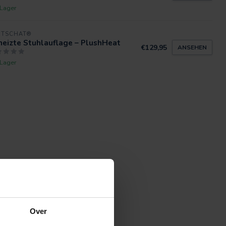
 Lager
RTSCHAT®
eizte Stuhlauflage – PlushHeat
€129,95
ANSEHEN
 Lager
Over