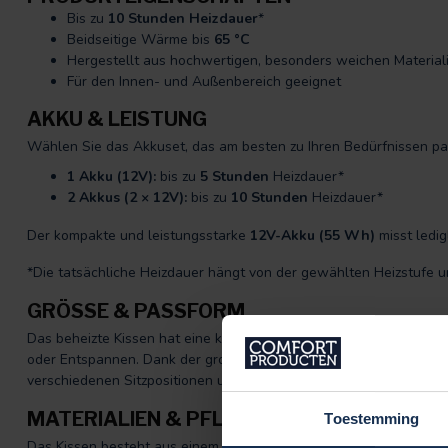
Bis zu
10 Stunden Heizdauer
*
Beidseitige Wärme bis
65 °C
Hergestellt aus hochwertigen, besonders weichen Material
Für den Innen- und Außenbereich geeignet
AKKU & LEISTUNG
Wählen Sie das Akkuset, das am besten zu Ihren Bedürfnissen pa
1 Akku (12V):
bis zu
5 Stunden
Heizdauer*
2 Akkus (2 × 12V):
bis zu
10 Stunden
Heizdauer*
Der kompakte und leistungsstarke
12V-Akku (55 Wh)
misst ledig
*Die tatsächliche Heizdauer hängt von der gewählten Heizstuf
GRÖSSE & PASSFORM
Das beheizte Kissen hat eine komfortable Größe von
45 × 45 cm
u
oder Entspannen. Dank der großzügigen Heizflächen auf beiden S
verschiedenen Sitzpositionen und Einsatzbereichen an.
MATERIALIEN & PFLEGE
Toestemming
Das Kissen besteht aus einem weichen
Teddystoff
, der für ein 