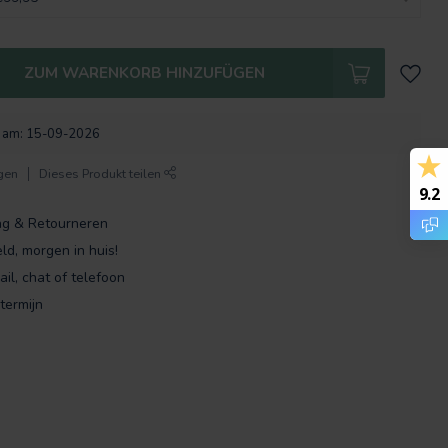
ZUM WARENKORB HINZUFÜGEN
l. am: 15-09-2026
gen
Dieses Produkt teilen
9.2
ng & Retourneren
ld, morgen in huis!
ail, chat of telefoon
termijn