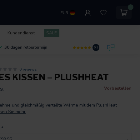
0
EUR
Kundendienst
SALE
30 dagen
retourtermijn
9.1
0 reviews
ES KISSEN – PLUSHHEAT
Vorbestellen
St.
ehme und gleichmäßig verteilte Wärme mit dem PlushHeat
sen Sie mehr
.
:
*