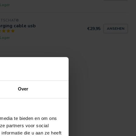
 Lager
RTSCHAT®
rging cable usb
€29,95
ANSEHEN
 Lager
Over
 media te bieden en om ons
ze partners voor social
nformatie die u aan ze heeft