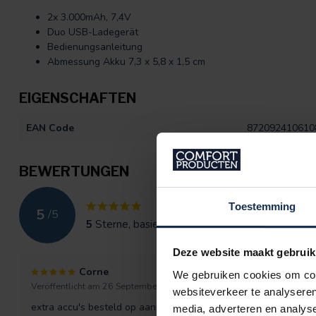
2x 3.000mAh, 7,4V
Duo USB-Ladegerät
Bedienungsanleitung
Abmessung Akku 7,3 x 5,8 x 1,5 cm
EIGENSCHAFTEN
EAN Code
872092410610
BEWERTUNGEN
Toestemming
5
/
5
5
Sterne, basierend auf
2
Bewertungen
Deze website maakt gebruik
Corne
We gebruiken cookies om cont
Veröffentlicht am 26 September 2024 at 08:48
websiteverkeer te analyseren
extra accu's besteld op aanraden van een aardige medewerker, 
media, adverteren en analys