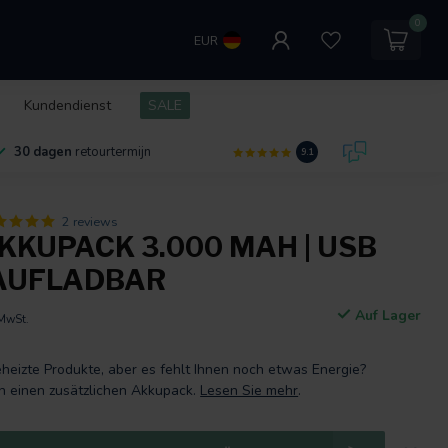
0
EUR
Kundendienst
SALE
30 dagen
retourtermijn
9.1
2 reviews
KKUPACK 3.000 MAH | USB
AUFLADBAR
Auf Lager
 MwSt.
eheizte Produkte, aber es fehlt Ihnen noch etwas Energie?
ch einen zusätzlichen Akkupack.
Lesen Sie mehr
.