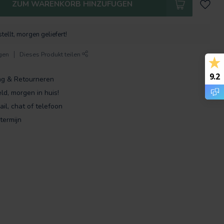
ZUM WARENKORB HINZUFÜGEN
tellt, morgen geliefert!
gen
Dieses Produkt teilen
9.2
ng & Retourneren
ld, morgen in huis!
ail, chat of telefoon
termijn