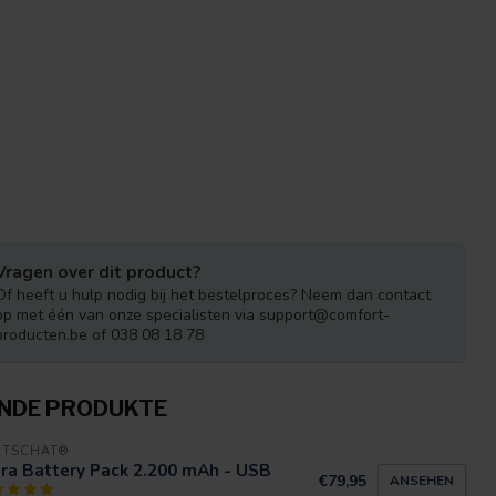
Vragen over dit product?
Of heeft u hulp nodig bij het bestelproces? Neem dan contact
op met één van onze specialisten via
support@comfort-
producten.be
of 038 08 18 78
NDE PRODUKTE
RTSCHAT®
ra Battery Pack 2.200 mAh - USB
€79,95
ANSEHEN