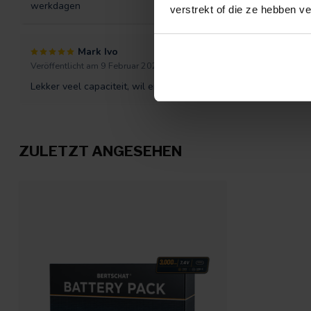
werkdagen
verstrekt of die ze hebben v
Mark Ivo
Veröffentlicht am 9 Februar 2022 at 10:11
Lekker veel capaciteit, wil er nog een set bestellen. Wanneer
ZULETZT ANGESEHEN