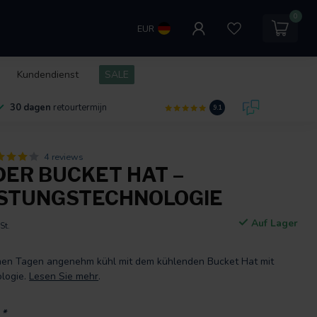
0
EUR
Kundendienst
SALE
30 dagen
retourtermijn
9.1
4 reviews
ER BUCKET HAT –
STUNGSTECHNOLOGIE
Auf Lager
St.
men Tagen angenehm kühl mit dem kühlenden Bucket Hat mit
logie.
Lesen Sie mehr
.
:
*