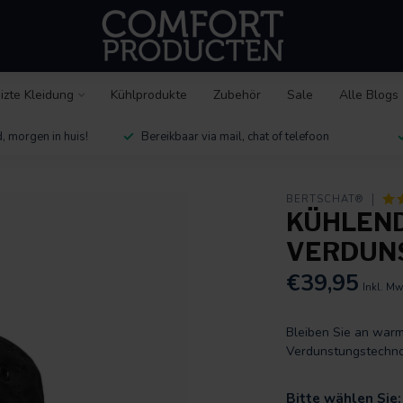
izte Kleidung
Kühlprodukte
Zubehör
Sale
Alle Blogs
, morgen in huis!
Bereikbaar via mail, chat of telefoon
BERTSCHAT®
KÜHLEND
VERDUN
€39,95
Inkl. Mw
Bleiben Sie an war
Verdunstungstechno
Bitte wählen Sie