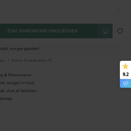
ZUM WARENKORB HINZUFÜGEN
tellt, morgen geliefert!
gen
Dieses Produkt teilen
9.2
ng & Retourneren
ld, morgen in huis!
ail, chat of telefoon
termijn