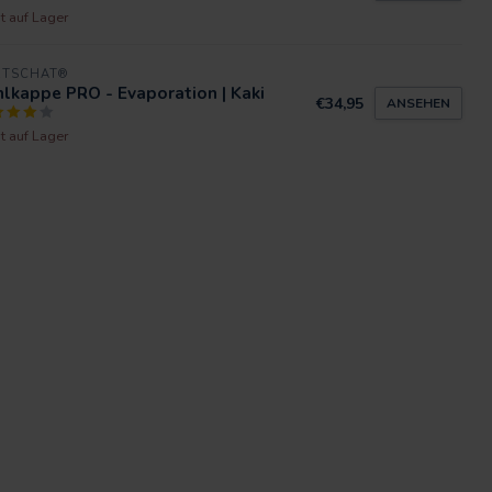
t auf Lager
RTSCHAT®
lkappe PRO - Evaporation | Kaki
€34,95
ANSEHEN
t auf Lager