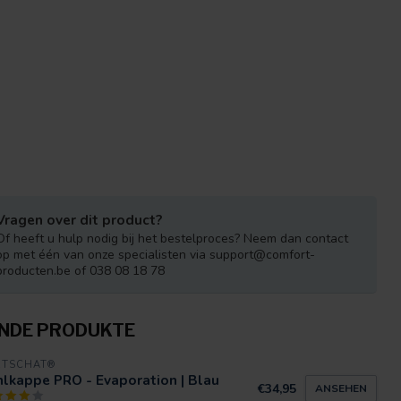
Vragen over dit product?
Of heeft u hulp nodig bij het bestelproces? Neem dan contact
op met één van onze specialisten via
support@comfort-
producten.be
of 038 08 18 78
NDE PRODUKTE
RTSCHAT®
lkappe PRO - Evaporation | Blau
€34,95
ANSEHEN