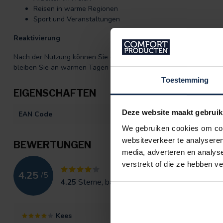
Reisen in warme Regionen
Sport und Veranstaltungen
Reaktivierung
Nach der Nutzung können Sie den Bucket Hat einfach erneut kühl
bleiben Sie an warmen Tagen länger angenehm kühl.
Toestemming
EIGENSCHAFTEN
Deze website maakt gebruik
EAN Code
872092411328
We gebruiken cookies om cont
websiteverkeer te analyseren
BEWERTUNGEN
media, adverteren en analys
verstrekt of die ze hebben v
4.25
/
5
4.25
Sterne, basierend auf
4
Bewertungen
Kees