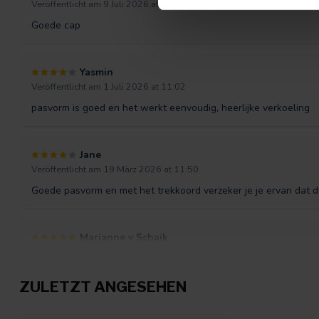
Veröffentlicht am 9 Juli 2026 at 10:56
Goede cap
Yasmin
Veröffentlicht am 1 Juli 2026 at 11:02
pasvorm is goed en het werkt eenvoudig, heerlijke verkoeling
Jane
Veröffentlicht am 19 März 2026 at 11:50
Goede pasvorm en met het trekkoord verzeker je je ervan dat d
Marjanne v Schaik
Veröffentlicht am 13 März 2026 at 07:15
Snel geleverd en goede pasvorm. Eenvoudig in gebruik en de ve
ZULETZT ANGESEHEN
in Zuid-Afrika)