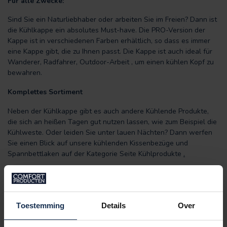
Für alle Zwecke:
Sind Sie ein Naturliebhaber oder arbeiten Sie im Freien? Dann ist
die Kühlkappe ein absolutes Must-have. Die PRO-Version der
Kappe ist in verschiedenen Farben erhältlich, so dass es immer
eine Kappe gibt, die zu Ihnen passt. Die Kappe ist auch ideal für
Wanderer, Radfahrer, Outdoor-Arbeit , um einen kühlen Kopf zu
bewahren.
Komplettes Sortiment
Neben der Kühlkappe gibt es auch andere Kühlende Produkte,
die sich an heißen Tagen gut nutzen lassen, wie zum Beispiel die
Kühlweste. Oder leiden Sie unter lauen Nächten? Dann werfen
Sie einen Blick auf unsere kühlenden Kissenbezüge und
Spannbettlaken auf der Kategorie Seite Kühlprodukte
.
Eigenschaften:
Unisex
Einheitsgröße
Toestemming
Details
Over
Vergrößerte Kühlfläche
Erhältlich in den Farben: Weiß, Blau, Schwarz, Khaki und