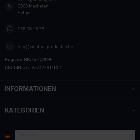
2800 Mechelen
België
038 08 18 78
info@comfort-producten.be
Register NR:
68408595
USt-IdNr.:
NL857427611B01
INFORMATIONEN
KATEGORIEN