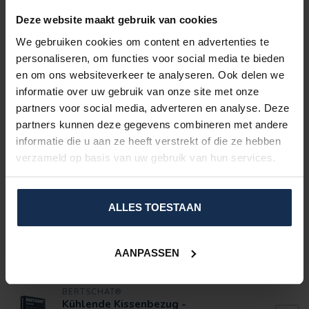
Grau
UV-Schutz
Deze website maakt gebruik van cookies
Verstellbare Kappe
We gebruiken cookies om content en advertenties te
Verdunstung
personaliseren, om functies voor social media te bieden
Kühlt bis zu
8 Stunden
mit einer einzigen Ladung
en om ons websiteverkeer te analyseren. Ook delen we
Direkter Kühleffekt
informatie over uw gebruik van onze site met onze
EIGENSCHAFTEN
partners voor social media, adverteren en analyse. Deze
partners kunnen deze gegevens combineren met andere
BEWERTUNGEN
informatie die u aan ze heeft verstrekt of die ze hebben
verzameld op basis van uw gebruik van hun services.
ERGÄNZENDE PRODUKTE
ALLES TOESTAAN
BERTSCHAT®
Kühlweste mit Kühlelementen
PRO (PCM)
€119,95
AANPASSEN
Nicht auf Lager
BERTSCHAT®
Kühlende Kissenbezug -