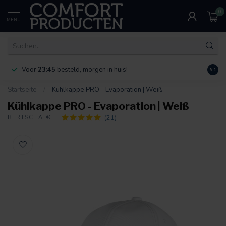
0
MENU
Voor
23:45
besteld, morgen in huis!
Bereik
9.1
Startseite
/
Kühlkappe PRO - Evaporation | Weiß
Kühlkappe PRO - Evaporation | Weiß
(21)
BERTSCHAT®