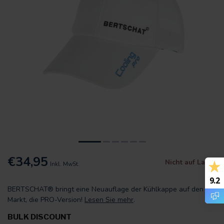
€34,95
Nicht auf Lager
Inkl. MwSt.
9.2
BERTSCHAT® bringt eine Neuauflage der Kühlkappe auf den
Markt, die PRO-Version!
Lesen Sie mehr
.
BULK DISCOUNT