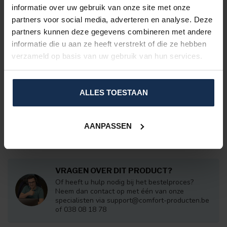
informatie over uw gebruik van onze site met onze
ERGÄNZENDE PRODUKTE
partners voor social media, adverteren en analyse. Deze
partners kunnen deze gegevens combineren met andere
BERTSCHAT®
Wattierte Weste Damen –
informatie die u aan ze heeft verstrekt of die ze hebben
Doppelte Heizung | USB
€189,95
verzameld op basis van uw gebruik van hun services.
Auf Lager
ALLES TOESTAAN
BERTSCHAT®
Wattierte Weste Herren –
Doppelte Heizung | USB
€189,95
AANPASSEN
Auf Lager
VRAGEN OVER DIT PRODUCT?
Of heeft u hulp nodig bij het bestelproces?
Neem dan contact op met één van onze
specialisten via
support@comfort-producten.be
of 038 08 18 78