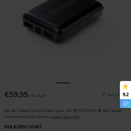
€59,95
9.2
Auf Lager
Inkl. MwSt.
Mit der neuen Ultra Power-Linie von BERTSCHAT ® darf diese
Powerbank nicht fehlen.
Lesen Sie mehr
.
BULK DISCOUNT