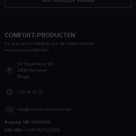
VEEL GESTELDE VRAGEN
COMFORT-PRODUCTEN
De specialist in kleding voor de meest extreme
weersomstandigheden
De Regenboog 5/R
2800 Mechelen
België
038 08 18 78
info@comfort-producten.be
Register NR:
68408595
USt-IdNr.:
NL857427611B01