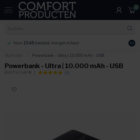
0
MENU
Voor
23:45
besteld, morgen in huis!
Bereik
9.1
Startseite
/
Powerbank - Ultra | 10.000 mAh - USB
Powerbank - Ultra | 10.000 mAh - USB
(3)
BERTSCHAT®