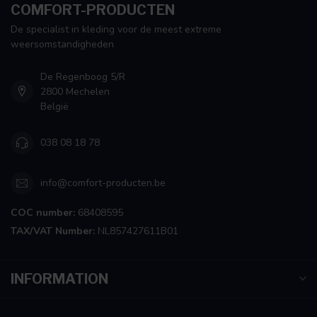
COMFORT-PRODUCTEN
De specialist in kleding voor de meest extreme
weersomstandigheden
De Regenboog 5/R
2800 Mechelen
België
038 08 18 78
info@comfort-producten.be
COC number:
68408595
TAX/VAT Number:
NL857427611B01
INFORMATION