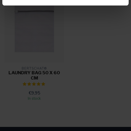
BERTSCHAT®
LAUNDRY BAG 50 X 60
CM
€9,95
In stock