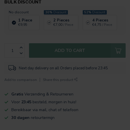
BULK DISCOUNT
No discount
30%
Discount
52%
Discount
1 Piece
2 Pieces
4 Pieces
€9,95
€7,00
/ Piece
€4,75
/ Piece
ADD TO CART
Next day delivery on all Orders placed before 23:45
Add to comparison
Share this product
Gratis
Verzending & Retourneren
Voor
23:45
besteld, morgen in huis!
Bereikbaar via mail, chat of telefoon
30 dagen
retourtermijn