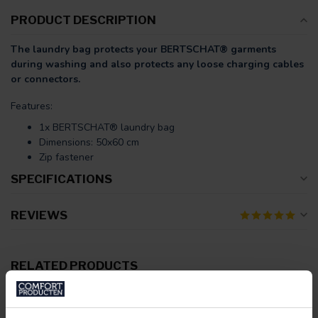
PRODUCT DESCRIPTION
The laundry bag protects your BERTSCHAT® garments
during washing and also protects any loose charging cables
or connectors.
Features:
1x BERTSCHAT® laundry bag
Dimensions: 50x60 cm
Zip fastener
SPECIFICATIONS
REVIEWS
RELATED PRODUCTS
BERTSCHAT®
Heated Hoodie - Women | Dual
Heating | Burgundy
€169,95