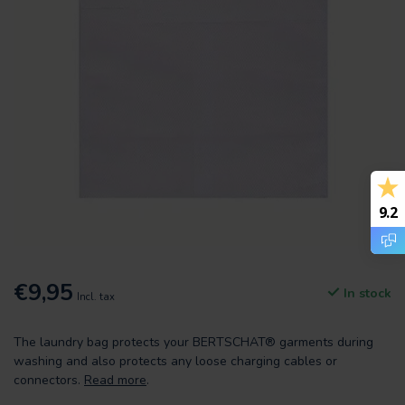
9.2
€9,95
In stock
Incl. tax
The laundry bag protects your BERTSCHAT® garments during
washing and also protects any loose charging cables or
connectors.
Read more
.