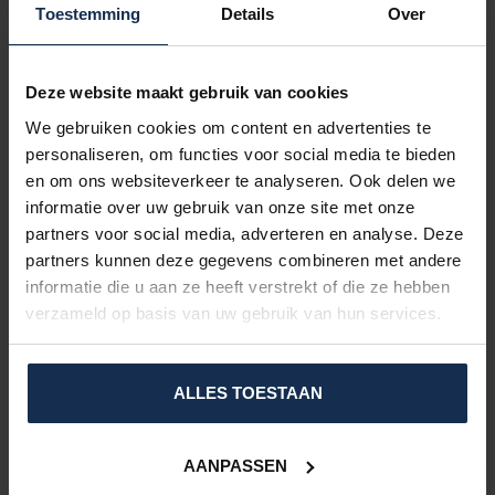
Toestemming
Details
Over
In stock
Deze website maakt gebruik van cookies
BERTSCHAT®
Heated Hoodie - Men | Dual
We gebruiken cookies om content en advertenties te
Heating - Navy Blue
€169,95
personaliseren, om functies voor social media te bieden
In stock
en om ons websiteverkeer te analyseren. Ook delen we
informatie over uw gebruik van onze site met onze
partners voor social media, adverteren en analyse. Deze
VRAGEN OVER DIT PRODUCT?
partners kunnen deze gegevens combineren met andere
Of heeft u hulp nodig bij het bestelproces?
informatie die u aan ze heeft verstrekt of die ze hebben
Neem dan contact op met één van onze
verzameld op basis van uw gebruik van hun services.
specialisten via
support@comfort-producten.be
of 038 08 18 78
ALLES TOESTAAN
RECENTLY VIEWED
AANPASSEN