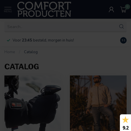
0
MENU
Voor
23:45
besteld, morgen in huis!
Bereik
9.1
Home
/
Catalog
CATALOG
9.2