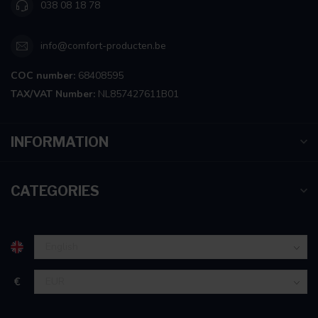
038 08 18 78
info@comfort-producten.be
COC number:
68408595
TAX/VAT Number:
NL857427611B01
INFORMATION
CATEGORIES
€