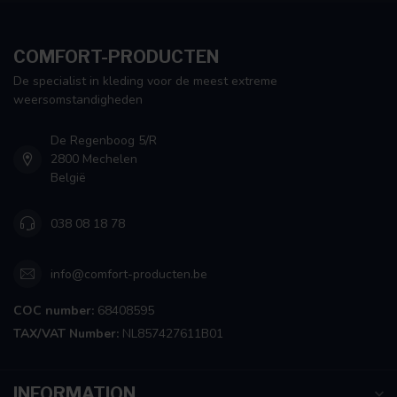
COMFORT-PRODUCTEN
De specialist in kleding voor de meest extreme
weersomstandigheden
De Regenboog 5/R
2800 Mechelen
België
038 08 18 78
info@comfort-producten.be
COC number:
68408595
TAX/VAT Number:
NL857427611B01
INFORMATION