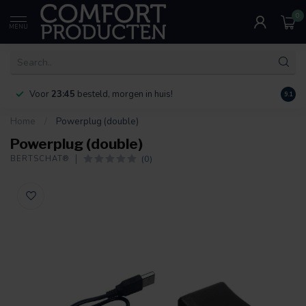
0
MENU
Voor
23:45
besteld, morgen in huis!
Bereik
9.1
Home
/
Powerplug (double)
Powerplug (double)
(0)
BERTSCHAT®