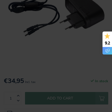
9.2
€34,95
In stock
Incl. tax
ADD TO CART