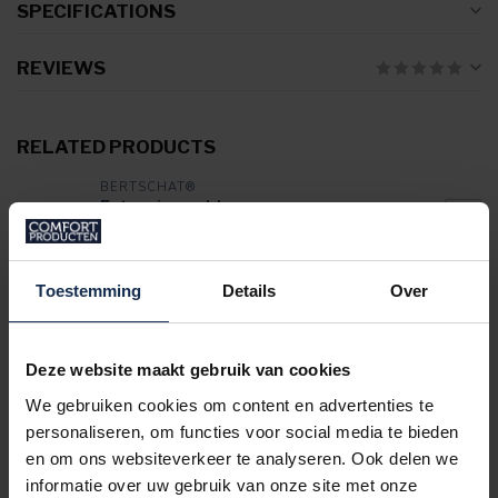
SPECIFICATIONS
REVIEWS
RELATED PRODUCTS
BERTSCHAT®
Extension cable
€19,95
In stock
Toestemming
Details
Over
VRAGEN OVER DIT PRODUCT?
Of heeft u hulp nodig bij het bestelproces?
Deze website maakt gebruik van cookies
Neem dan contact op met één van onze
specialisten via
support@comfort-producten.be
We gebruiken cookies om content en advertenties te
of 038 08 18 78
personaliseren, om functies voor social media te bieden
en om ons websiteverkeer te analyseren. Ook delen we
informatie over uw gebruik van onze site met onze