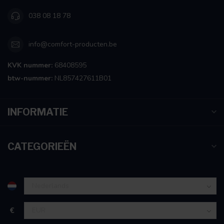
038 08 18 78
info@comfort-producten.be
KVK nummer:
68408595
btw-nummer:
NL857427611B01
INFORMATIE
CATEGORIEËN
€