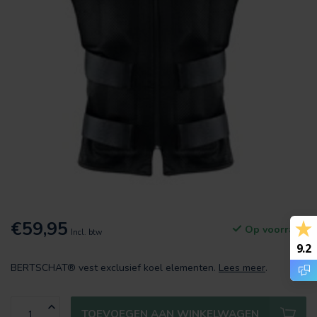
€59,95
Op voorraad
Incl. btw
9.2
BERTSCHAT® vest exclusief koel elementen.
Lees meer
.
TOEVOEGEN AAN WINKELWAGEN