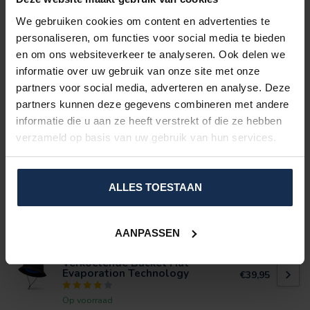
Verkoelende Matrasbeschermer
- BERTSCHAT® Cooling
€99,95
We gebruiken cookies om content en advertenties te
personaliseren, om functies voor social media te bieden
Op voorraad
en om ons websiteverkeer te analyseren. Ook delen we
informatie over uw gebruik van onze site met onze
BERTSCHAT®
partners voor social media, adverteren en analyse. Deze
Koelvest met koelelementen
PRO (PCM)
partners kunnen deze gegevens combineren met andere
€119,95
informatie die u aan ze heeft verstrekt of die ze hebben
Niet op voorraad
verzameld op basis van uw gebruik van hun services.
BERTSCHAT®
Verkoelend Kussensloop -
BERTSCHAT® Cooling
ALLES TOESTAAN
€34,95
Op voorraad
AANPASSEN
BERTSCHAT®
Verkoelende Bucket Hat –
Evaporation Technology
€39,95
Op voorraad