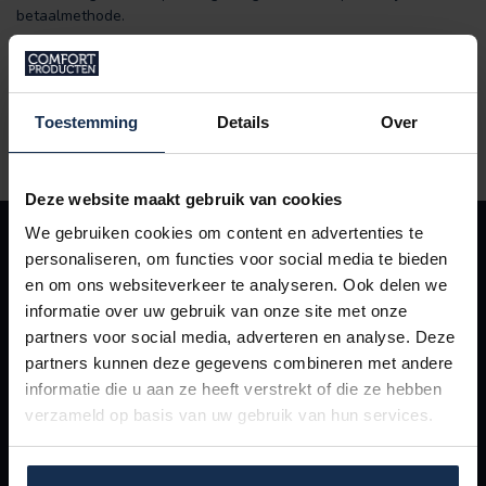
betaalmethode.
Heeft u vragen over het herroepen van uw bestelling? Neem
gerust contact op met onze klantenservice. Wij helpen u graag
verder.
Toestemming
Details
Over
Deze website maakt gebruik van cookies
We gebruiken cookies om content en advertenties te
ABONNEER OP ONZE NIEUWSBRIEF
personaliseren, om functies voor social media te bieden
Blijf op de hoogte van de nieuwste (product)ontwikkelingen en
en om ons websiteverkeer te analyseren. Ook delen we
beste deals
informatie over uw gebruik van onze site met onze
partners voor social media, adverteren en analyse. Deze
partners kunnen deze gegevens combineren met andere
informatie die u aan ze heeft verstrekt of die ze hebben
verzameld op basis van uw gebruik van hun services.
MEER INFORMATIE
Heeft u vragen over onze producten? Neem dan contact met ons
op. Een team van specialisten staat u graag te woord.