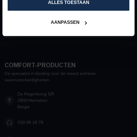
ALLES TOESTAAN
KLANTENSERVICE
AANPASSEN
VEEL GESTELDE VRAGEN
COMFORT-PRODUCTEN
De specialist in kleding voor de meest extreme
weersomstandigheden
De Regenboog 5/R
2800 Mechelen
België
038 08 18 78