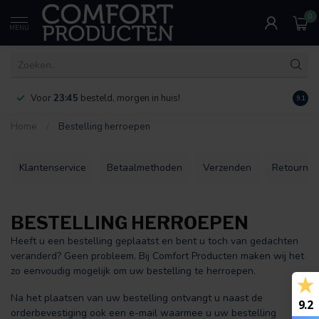
0
MENU
Voor
23:45
besteld, morgen in huis!
Bereik
9.1
Home
/
Bestelling herroepen
Klantenservice
Betaalmethoden
Verzenden
Retourner
BESTELLING HERROEPEN
Heeft u een bestelling geplaatst en bent u toch van gedachten
veranderd? Geen probleem. Bij Comfort Producten maken wij het
zo eenvoudig mogelijk om uw bestelling te herroepen.
Na het plaatsen van uw bestelling ontvangt u naast de
9.2
orderbevestiging ook een e-mail waarmee u uw bestelling