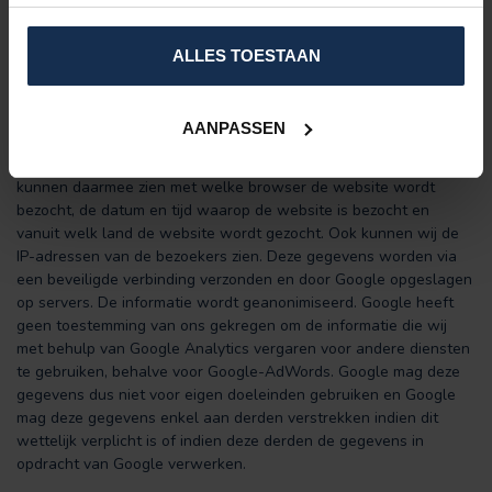
cookies te verwijderen.
ALLES TOESTAAN
Op onze website maken wij gebruik van de volgende cookies:
Google Analytics
AANPASSEN
Wij gebruiken Google Analytics, afkomstig van Google Inc., om te
kunnen inzien hoe bezoekers onze website gebruiken. Wij
kunnen daarmee zien met welke browser de website wordt
bezocht, de datum en tijd waarop de website is bezocht en
vanuit welk land de website wordt gezocht. Ook kunnen wij de
IP-adressen van de bezoekers zien. Deze gegevens worden via
een beveiligde verbinding verzonden en door Google opgeslagen
op servers. De informatie wordt geanonimiseerd. Google heeft
geen toestemming van ons gekregen om de informatie die wij
met behulp van Google Analytics vergaren voor andere diensten
te gebruiken, behalve voor Google-AdWords. Google mag deze
gegevens dus niet voor eigen doeleinden gebruiken en Google
mag deze gegevens enkel aan derden verstrekken indien dit
wettelijk verplicht is of indien deze derden de gegevens in
opdracht van Google verwerken.