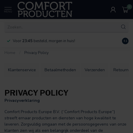
0
MENU
Voor
23:45
besteld, morgen in huis!
Bereik
9.1
Home
/
Privacy Policy
Klantenservice
Betaalmethoden
Verzenden
Retourner
PRIVACY POLICY
Privacyverklaring
Comfort Products Europe B.V. (“Comfort Products Europe”)
streeft ernaar producten en diensten van hoge kwaliteit te
leveren. Zorgvuldig omgaan met de persoonsgegevens van onze
klanten zien wij als een belangrijk onderdeel van de