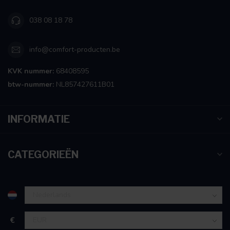
038 08 18 78
info@comfort-producten.be
KVK nummer:
68408595
btw-nummer:
NL857427611B01
INFORMATIE
CATEGORIEËN
€