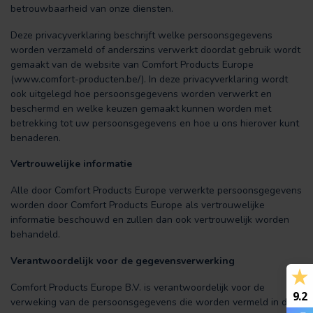
betrouwbaarheid van onze diensten.
Deze privacyverklaring beschrijft welke persoonsgegevens
worden verzameld of anderszins verwerkt doordat gebruik wordt
gemaakt van de website van Comfort Products Europe
(www.comfort-producten.be/). In deze privacyverklaring wordt
ook uitgelegd hoe persoonsgegevens worden verwerkt en
beschermd en welke keuzen gemaakt kunnen worden met
betrekking tot uw persoonsgegevens en hoe u ons hierover kunt
benaderen.
Vertrouwelijke informatie
Alle door Comfort Products Europe verwerkte persoonsgegevens
worden door Comfort Products Europe als vertrouwelijke
informatie beschouwd en zullen dan ook vertrouwelijk worden
behandeld.
Verantwoordelijk voor de gegevensverwerking
Comfort Products Europe B.V. is verantwoordelijk voor de
9.2
verweking van de persoonsgegevens die worden vermeld in deze