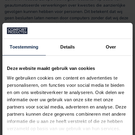
geautomatiseerde verwerkingen over kwesties die aanzienlijke
gevolgen kunnen hebben voor personen. Dit betekent dat wij
geen besluiten laten nemen door computers zonder dat wij deze
besluiten hebben gecontroleerd.
Beveiliging van persoonsgegevens
Comfort Products Europe neemt alle passende, technische en
Toestemming
Details
Over
praktische maatregelen die redelijkerwijs van ons kunnen
worden verwacht om uw persoonsgegevens te beschermen.
Deze website maakt gebruik van cookies
Cookies
We gebruiken cookies om content en advertenties te
Wij verzamelen ook bepaalde gegevens door gebruik te maken
personaliseren, om functies voor social media te bieden
van cookies wanneer u onze website bezoekt. Cookies zijn kleine
en om ons websiteverkeer te analyseren. Ook delen we
tekstbestanden die door een webbrowser op uw computer
informatie over uw gebruik van onze site met onze
worden opgeslagen. U kunt het gebruikt van cookies weigeren
partners voor social media, adverteren en analyse. Deze
door in uw browser de daarvoor bestemde instellingen te kiezen.
partners kunnen deze gegevens combineren met andere
U dient er rekening mee te houden dat dit de functionaliteit van
onze website kan beïnvloeden. U kunt opgeslagen cookies
informatie die u aan ze heeft verstrekt of die ze hebben
eenvoudig van uw computer verwijderen. De website van de
verzameld op basis van uw gebruik van hun services.
gebruikte internetbrowser kan worden geraadpleegd om de