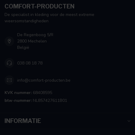
COMFORT-PRODUCTEN
De specialist in kleding voor de meest extreme
weersomstandigheden
De Regenboog 5/R
2800 Mechelen
België
038 08 18 78
info@comfort-producten.be
KVK nummer:
68408595
btw-nummer:
NL857427611B01
INFORMATIE