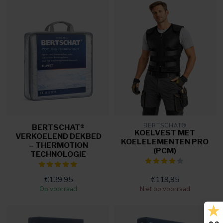
BERTSCHAT®
BERTSCHAT®
KOELVEST MET
VERKOELEND DEKBED
KOELELEMENTEN PRO
– THERMOTION
(PCM)
TECHNOLOGIE
€139,95
€119,95
Op voorraad
Niet op voorraad