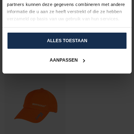
partners kunnen deze gegevens combineren met andere
informatie die u aan ze heeft verstrekt of die ze hebben
verzameld op basis van uw gebruik van hun services.
BERTSCHAT®
BERTSCHAT®
EXTRA
KOELVEST EXCLUSIEF
KOELELEMENTEN PCM
KOELELEMENTEN
PRO
ALLES TOESTAAN
€99,95
€59,95
Niet op voorraad
Op voorraad
AANPASSEN