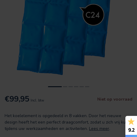
€99,95
Niet op voorraad
Incl. btw
Het koelelement is opgedeeld in 8 vakken. Door het nieuwe
design heeft het een perfect draagcomfort, zodat u zich vrij kunt
tijdens uw werkzaamheden en activiteiten.
Lees meer
.
9.2