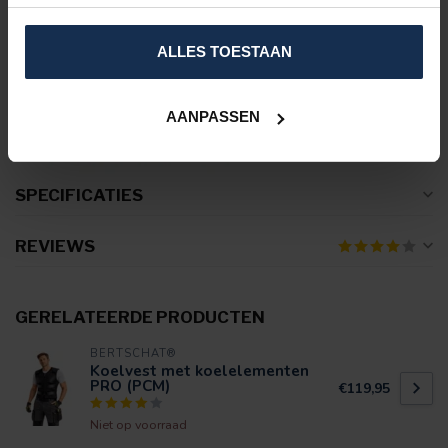
ALLES TOESTAAN
AANPASSEN
SPECIFICATIES
REVIEWS
GERELATEERDE PRODUCTEN
BERTSCHAT®
Koelvest met koelelementen
PRO (PCM)
€119,95
Niet op voorraad