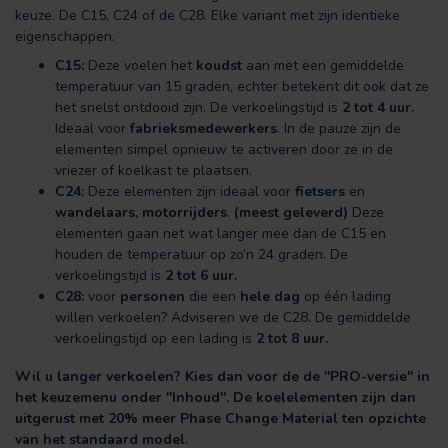
keuze. De C15, C24 of de C28. Elke variant met zijn identieke
eigenschappen.
C15:
Deze voelen het
koudst
aan met een gemiddelde
temperatuur van 15 graden, echter betekent dit ook dat ze
het snelst ontdooid zijn. De verkoelingstijd is
2 tot 4 uur.
Ideaal voor
fabrieksmedewerkers
. In de pauze zijn de
elementen simpel opnieuw te activeren door ze in de
vriezer of koelkast te plaatsen.
C24:
Deze elementen zijn ideaal voor
fietsers
en
wandelaars, motorrijders
.
(meest geleverd)
Deze
elementen gaan net wat langer mee dan de C15 en
houden de temperatuur op zo’n 24 graden. De
verkoelingstijd is
2 tot 6 uur.
C28:
voor
personen
die een
hele dag
op één lading
willen verkoelen? Adviseren we de C28. De gemiddelde
verkoelingstijd op een lading is
2 tot 8 uur.
Wil u langer verkoelen? Kies dan voor de de ''PRO-versie'' in
het keuzemenu onder ''Inhoud''. De koelelementen zijn dan
uitgerust met 20% meer Phase Change Material ten opzichte
van het standaard model.