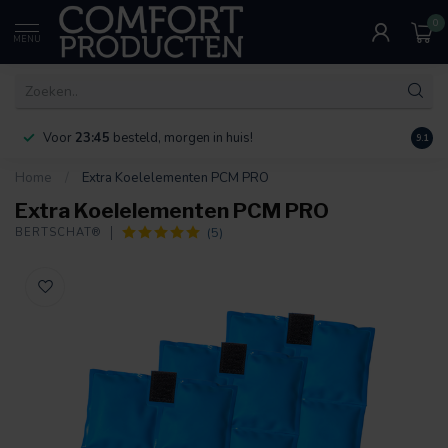
0
MENU
Voor
23:45
besteld, morgen in huis!
Bereik
9.1
Home
/
Extra Koelelementen PCM PRO
Extra Koelelementen PCM PRO
(5)
BERTSCHAT®