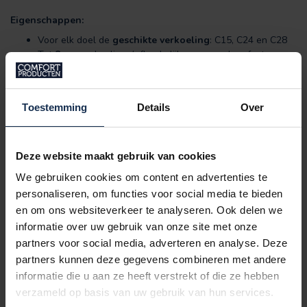
Eigenschappen:
Voor elk doel de
geschikte verkoeling
: C15, C24 en C28
Tot
8 uur
verkoeling. (afhankelijk van meerdere factoren
zoals buitentemperatuur)
Nieuw
dynamisch
design
, voor het beste draagcomfort
Lucht doorlatend
Toestemming
Details
Over
One size fits all
Niet ontvlambaar, geen condensatie, geen giftige
materialen
Deze website maakt gebruik van cookies
Heeft u vragen? Of advies nodig?
We gebruiken cookies om content en advertenties te
Wij helpen u graag!
personaliseren, om functies voor social media te bieden
Tel. 03 808 18 78 (maandag t/m vrijdag 09:00 - 17:00)
en om ons websiteverkeer te analyseren. Ook delen we
E-mail:
info@comfort-producten.be
(24 uur per dag 7 dagen per
informatie over uw gebruik van onze site met onze
week)
partners voor social media, adverteren en analyse. Deze
partners kunnen deze gegevens combineren met andere
Klik hieronder op het logo om de reviews van al onze klanten te
lezen.
informatie die u aan ze heeft verstrekt of die ze hebben
verzameld op basis van uw gebruik van hun services.