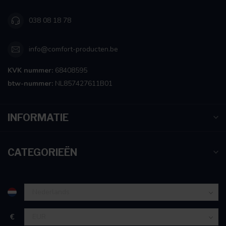
038 08 18 78
info@comfort-producten.be
KVK nummer:
68408595
btw-nummer:
NL857427611B01
INFORMATIE
CATEGORIEËN
€