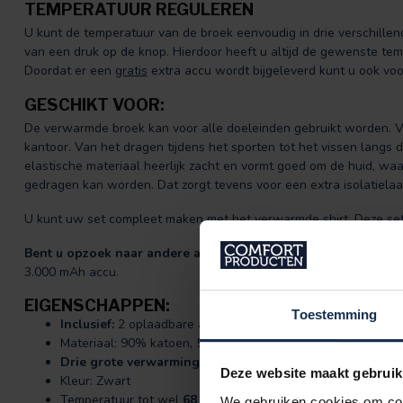
TEMPERATUUR REGULEREN
U kunt de temperatuur van de broek eenvoudig in drie verschillende
van een druk op de knop. Hierdoor heeft u altijd de gewenste te
Doordat er een
gratis
extra accu wordt bijgeleverd kunt u ook voo
GESCHIKT VOOR:
De verwarmde broek kan voor alle doeleinden gebruikt worden. Va
kantoor. Van het dragen tijdens het sporten tot het vissen langs 
elastische materiaal heerlijk zacht en vormt goed om de huid, w
gedragen kan worden. Dat zorgt tevens voor een extra isolatielaa
U kunt uw set compleet maken met het verwarmde shirt. Deze set 
Bent u opzoek naar andere aansluitende producten?
Onze
ver
3.000 mAh accu.
EIGENSCHAPPEN:
Toestemming
Inclusief:
2 oplaadbare accu’s (7.4V - 3.000, 3.800 of 4.00
Materiaal: 90% katoen, 5% polyester, 5% Elastaan en Antib
Drie grote verwarmingsgebieden
Deze website maakt gebruik
Kleur: Zwart
Temperatuur tot wel
68 graden
We gebruiken cookies om cont