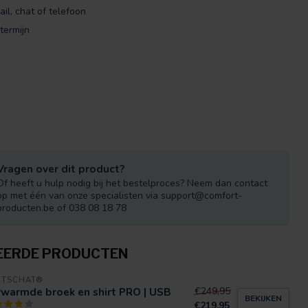
ail, chat of telefoon
termijn
Vragen over dit product?
Of heeft u hulp nodig bij het bestelproces? Neem dan contact
op met één van onze specialisten via
support@comfort-
producten.be
of 038 08 18 78
EERDE PRODUCTEN
RTSCHAT®
rwarmde broek en shirt PRO | USB
€249,95
BEKIJKEN
€219,95