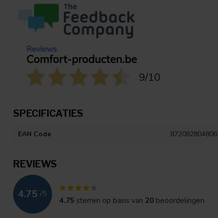
SPECIFICATIES
EAN Code
872082804806
REVIEWS
4.75
/
5
4.75
sterren op basis van
20
beoordelingen