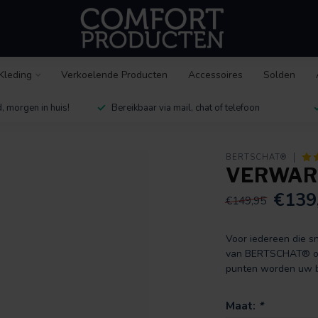
Kleding
Verkoelende Producten
Accessoires
Solden
, morgen in huis!
Bereikbaar via mail, chat of telefoon
BERTSCHAT®
VERWARM
€139
€149,95
Voor iedereen die s
van BERTSCHAT® op 
punten worden uw b
Maat:
*