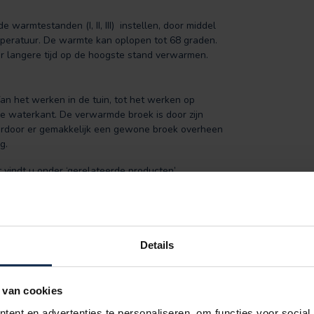
 warmtestanden (I, II, III) instellen, door middel
mperatuur. De warmte kan oplopen tot 68 graden.
r langere tijd op de hoogste stand verwarmen.
n het werken in de tuin, tot het werken op
de waterkant. De verwarmde broek is door zijn
aardoor er gemakkelijk een gewone broek overheen
g.
vindt u onder ‘gerelateerde producten’.
warmde sokken
werken op basis van eenzelfde
Details
0 mAh) + USB oplader.
acterieel
 van cookies
ent en advertenties te personaliseren, om functies voor social