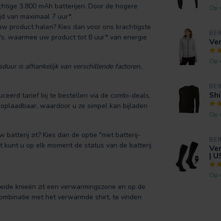
chtige 3.800 mAh batterijen. Door de hogere
Op 
jd van maximaal 7 uur*.
uw product halen? Kies dan voor ons krachtigste
BE
's, waarmee uw product tot 8 uur* van energie
Ve
Op 
uur is afhankelijk van verschillende factoren,
BE
Sh
eerd tarief bij te bestellen via de combi-deals,
-oplaadbaar, waardoor u ze simpel kan bijladen
Op 
batterij zit? Kies dan de optie "met batterij-
BE
t kunt u op elk moment de status van de batterij
Ve
| U
Op 
eide knieën zit een verwarmingszone en op de
combinatie met het verwarmde shirt, te vinden