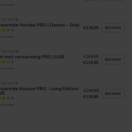
voorraad
RTSCHAT®
rwarmde Hoodie PRO | Dames - Grijs
€129,95
BEKIJKEN
voorraad
RTSCHAT®
irt met verwarming PRO | USB
€149,95
BEKIJKEN
€139,95
voorraad
RTSCHAT®
rwarmde Kousen PRO - Long Edition
€149,95
SB
BEKIJKEN
€129,95
voorraad