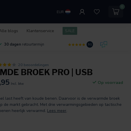
0
EUR
Alle blogs
Klantenservice
SALE
30 dagen
retourtermijn
9.1
20 beoordelingen
DE BROEK PRO | USB
,95
Op voorraad
Incl. btw
nel last heeft van koude benen. Daarvoor is de verwarmde broek
de markt gebracht. Met drie verwarmingsgebieden op tactische
enen heerlijk verwarmd.
Lees meer
.