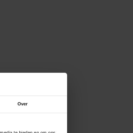
Over
 media te bieden en om ons