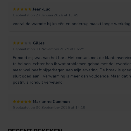
Jean-Luc
Geplaatst op 27 Januari 2026 at 13:45
vooral de warmte bij knieën en onderrug maakt lange werkdage
Gilles
Geplaatst op 11 November 2025 at 06:25
Er moet mij wat van het hart. Het contact met de klantenservice
te helpen, echter heb ik wat problemen gehad met de leverdiens
maar wel heeft bijgedragen aan mijn ervaring. De broek is goe
sluit goed aan). Verwarming is meer dan voldoende. Maar dat 
postnl is ronduit vervelend
Marianne Cammun
Geplaatst op 30 September 2025 at 14:19
Fijne broek, zit lekker en lekker warm!