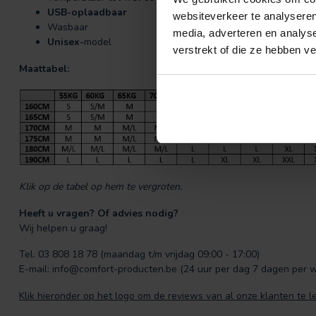
USB-oplaadbaar
websiteverkeer te analyseren
Wasbaar
media, adverteren en analys
Unisex-
model
verstrekt of die ze hebben v
Maattabel:
Klik op de tabel op hem te vergroten.
Heeft u vragen? Of advies nodig?
Wij helpen u graag!
Tel. 03 808 18 78 (maandag t/m vrijdag 09:00 - 17:00)
E-mail:
info@comfort-producten.be
(24 uur per dag 7 dagen per 
Klik hieronder op het logo om de reviews van al onze klanten te l