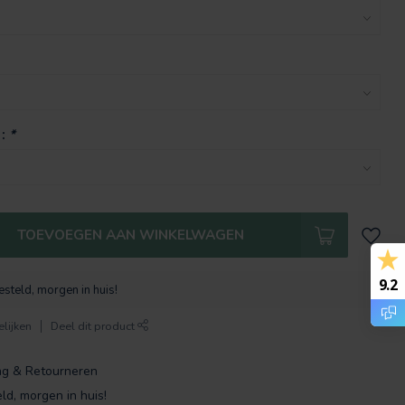
 :
*
TOEVOEGEN AAN WINKELWAGEN
9.2
steld, morgen in huis!
lijken
Deel dit product
ng & Retourneren
ld, morgen in huis!