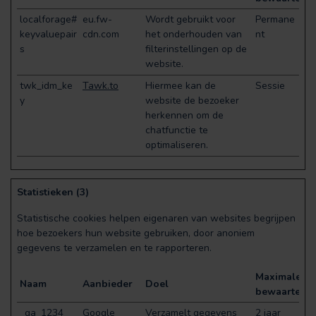
localforage#
eu.fw-
Wordt gebruikt voor
Permane
keyvaluepair
cdn.com
het onderhouden van
nt
s
filterinstellingen op de
website.
twk_idm_ke
Tawk.to
Hiermee kan de
Sessie
y
website de bezoeker
herkennen om de
chatfunctie te
optimaliseren.
Statistieken (3)
Statistische cookies helpen eigenaren van websites begrijpen
hoe bezoekers hun website gebruiken, door anoniem
gegevens te verzamelen en te rapporteren.
Maximale
Naam
Aanbieder
Doel
bewaartermi
_ga_1234
Google
Verzamelt gegevens
2 jaar