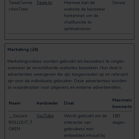
TawkConne
Tawk.to
Hiermee kan de
Sessie
ctionTime
website de bezoeker
herkennen om de
chatfunctie te
optimaliseren.
Marketing (24)
Marketingcookies worden gebruikt om bezoekers te volgen
wanneer ze verschillende websites bezoeken. Hun doel is
advertenties weergeven die zijn toegesneden op en relevant
zijn voor de individuele gebruiker. Deze advertenties worden
zo waardevoller voor uitgevers en externe adverteerders.
Maximale
Naam
Aanbieder
Doel
bewaartermi
__Secure-
YouTube
Wordt gebruikt om de
180
ROLLOUT_T
interactie van
dagen
OKEN
gebruikers met
embedded inhoud bij