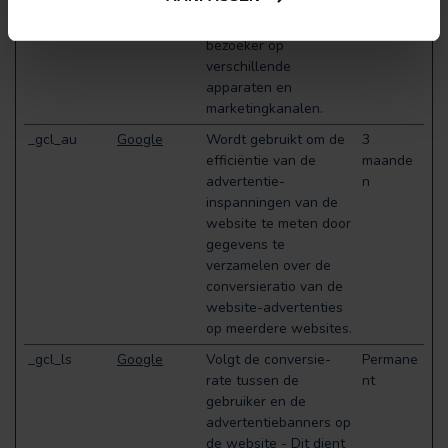
gedrag van de
bezoeker. Traceert de
bezoeker op
verschillende
apparaten en
marketingkanalen.
_gcl_au
Google
Wordt gebruikt om de
3
efficiëntie van de
maande
advertentie-
n
inspanningen van de
website te meten door
gegevens te
verzamelen over de
conversieratio van de
website-advertenties
op meerdere websites.
_gcl_ls
Google
Volgt de conversie-
Permane
rate tussen de
nt
gebruiker en de
advertentiebanners op
de website - Dit dient