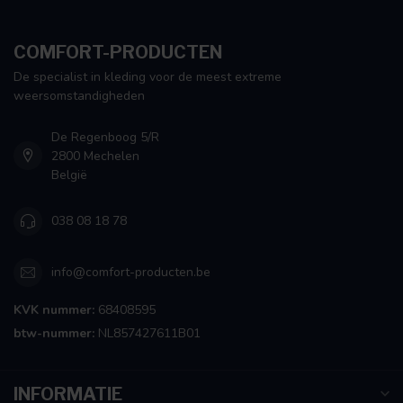
COMFORT-PRODUCTEN
De specialist in kleding voor de meest extreme
weersomstandigheden
De Regenboog 5/R
2800 Mechelen
België
038 08 18 78
info@comfort-producten.be
KVK nummer:
68408595
btw-nummer:
NL857427611B01
INFORMATIE