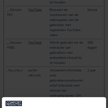
te houden.
__Secure-
YouTube
Bewaart de
Sessie
YEC
voorkeuren van de
videospeler van de
gebruiker met
ingesloten YouTube-
video
__Secure-
YouTube
Wordt gebruikt om de
180
YNID
interactie van
dagen
gebruikers met
embedded inhoud bij
te houden.
_fw_crm_v
eu.fw-
Verzamelt informatie
1 jaar
cdn.com
over
gebruikersvoorkeuren
en/of interactie met
inhoud van
webcampagnes- Dit
wordt gebruikt op het
CRM-