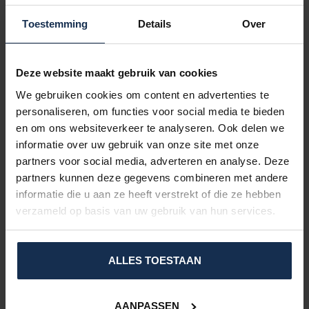
campagneplatform dat
eigenaren van
Toestemming
Details
Over
websites gebruiken
voor het promoten van
evenementen of
Deze website maakt gebruik van cookies
producten.
We gebruiken cookies om content en advertenties te
_ga [x3]
Google
Gebruikt om gegevens
2 jaar
personaliseren, om functies voor social media te bieden
naar Google Analytics
en om ons websiteverkeer te analyseren. Ook delen we
te verzenden over het
informatie over uw gebruik van onze site met onze
apparaat en het
gedrag van de
partners voor social media, adverteren en analyse. Deze
bezoeker. Traceert de
partners kunnen deze gegevens combineren met andere
bezoeker op
informatie die u aan ze heeft verstrekt of die ze hebben
verschillende
verzameld op basis van uw gebruik van hun services.
apparaten en
marketingkanalen.
_ga_# [x3]
Google
Gebruikt om gegevens
2 jaar
ALLES TOESTAAN
naar Google Analytics
te verzenden over het
apparaat en het
AANPASSEN