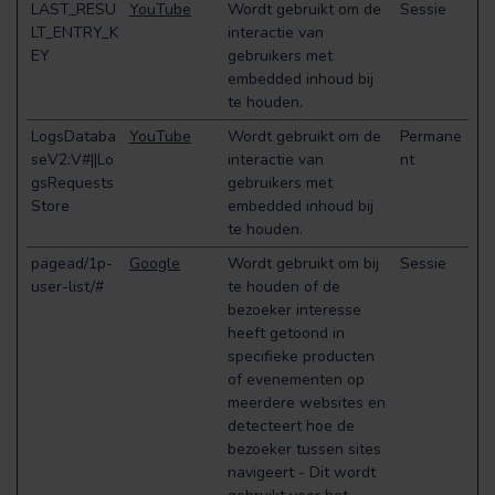
LAST_RESU
YouTube
Wordt gebruikt om de
Sessie
LT_ENTRY_K
interactie van
EY
gebruikers met
embedded inhoud bij
te houden.
LogsDataba
YouTube
Wordt gebruikt om de
Permane
seV2:V#||Lo
interactie van
nt
gsRequests
gebruikers met
Store
embedded inhoud bij
te houden.
pagead/1p-
Google
Wordt gebruikt om bij
Sessie
user-list/#
te houden of de
bezoeker interesse
heeft getoond in
specifieke producten
of evenementen op
meerdere websites en
detecteert hoe de
bezoeker tussen sites
navigeert - Dit wordt