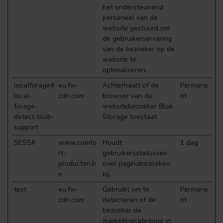
het ondersteunend
personeel van de
website gestuurd om
de gebruikerservaring
van de bezoeker op de
website te
optimaliseren.
localforage#
eu.fw-
Achterhaalt of de
Permane
local-
cdn.com
browser van de
nt
forage-
websitebezoeker Blob
detect-blob-
Storage toestaat.
support
SESS#
www.comfo
Houdt
1 dag
rt-
gebruikersstatussen
producten.b
over paginabezoeken
e
bij.
test
eu.fw-
Gebruikt om te
Permane
cdn.com
detecteren of de
nt
bezoeker de
marketingcategorie in