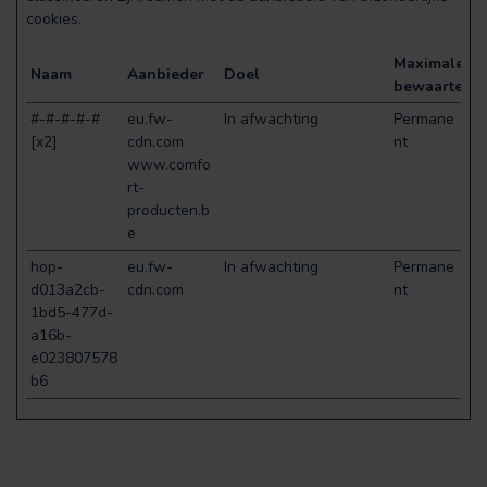
cookies.
Maximale
Naam
Aanbieder
Doel
bewaartermi
#-#-#-#-#
eu.fw-
In afwachting
Permane
[x2]
cdn.com
nt
www.comfo
rt-
producten.b
e
hop-
eu.fw-
In afwachting
Permane
d013a2cb-
cdn.com
nt
1bd5-477d-
a16b-
e023807578
b6