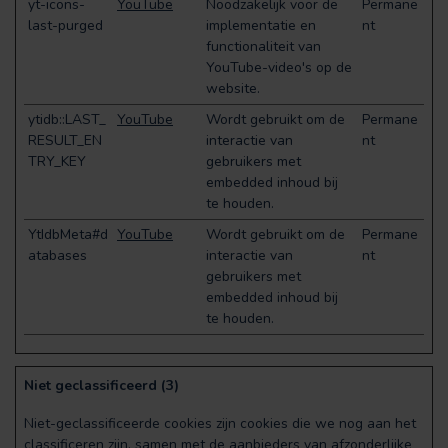
yt-icons-
YouTube
Noodzakelijk voor de
Permane
last-purged
implementatie en
nt
functionaliteit van
YouTube-video's op de
website.
ytidb::LAST_
YouTube
Wordt gebruikt om de
Permane
RESULT_EN
interactie van
nt
TRY_KEY
gebruikers met
embedded inhoud bij
te houden.
YtIdbMeta#d
YouTube
Wordt gebruikt om de
Permane
atabases
interactie van
nt
gebruikers met
embedded inhoud bij
te houden.
Niet geclassificeerd (3)
Niet-geclassificeerde cookies zijn cookies die we nog aan het
classificeren zijn, samen met de aanbieders van afzonderlijke