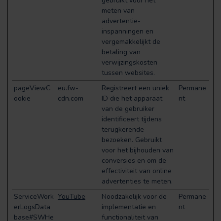
gebruikt voor het
meten van
advertentie-
inspanningen en
vergemakkelijkt de
betaling van
verwijzingskosten
tussen websites.
pageViewC
eu.fw-
Registreert een uniek
Permane
ookie
cdn.com
ID die het apparaat
nt
van de gebruiker
identificeert tijdens
terugkerende
bezoeken. Gebruikt
voor het bijhouden van
conversies en om de
effectiviteit van online
advertenties te meten.
ServiceWork
YouTube
Noodzakelijk voor de
Permane
erLogsData
implementatie en
nt
base#SWHe
functionaliteit van