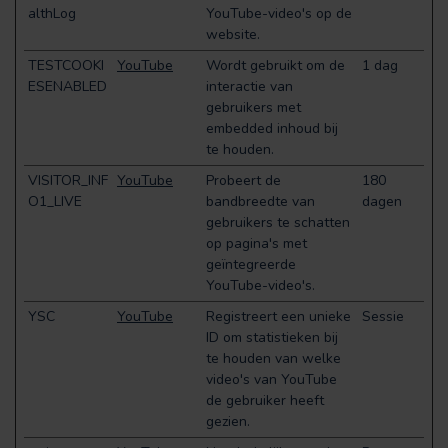
althLog
YouTube-video's op de
website.
TESTCOOKI
YouTube
Wordt gebruikt om de
1 dag
ESENABLED
interactie van
gebruikers met
embedded inhoud bij
te houden.
VISITOR_INF
YouTube
Probeert de
180
O1_LIVE
bandbreedte van
dagen
gebruikers te schatten
op pagina's met
geïntegreerde
YouTube-video's.
YSC
YouTube
Registreert een unieke
Sessie
ID om statistieken bij
te houden van welke
video's van YouTube
de gebruiker heeft
gezien.