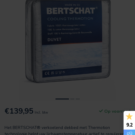
€139,95
Op voorraad
Incl. btw
9.2
Het BERTSCHAT® verkoelend dekbed met Thermotion
technologie helpt uw lichaamstemperatuur actief te reguleren