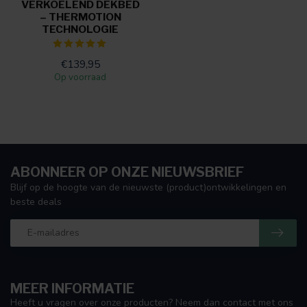
VERKOELEND DEKBED
– THERMOTION
TECHNOLOGIE
€139,95
Op voorraad
ABONNEER OP ONZE NIEUWSBRIEF
Blijf op de hoogte van de nieuwste (product)ontwikkelingen en
beste deals
MEER INFORMATIE
Heeft u vragen over onze producten? Neem dan contact met ons