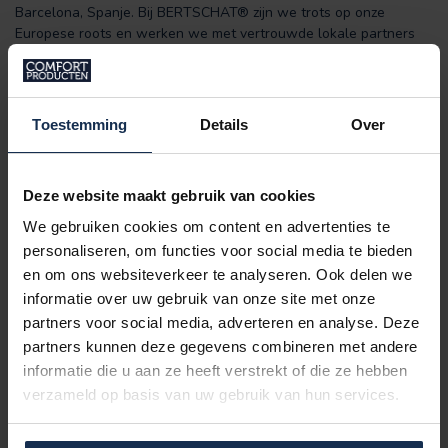
Barcelona, Spanje. Bij BERTSCHAT® zijn we trots op onze
Europese roots en werken we met vertrouwde lokale partners
en hoogwaardige Europese materialen.
Beschikbare maten
140 x 200 cm
Toestemming
Details
Over
200 x 200 cm
220 x 240 cm
240 x 260 cm
Deze website maakt gebruik van cookies
Kenmerken:
We gebruiken cookies om content en advertenties te
personaliseren, om functies voor social media te bieden
Helpt
huidirritatie
te voorkomen.
Materiaal:
en om ons websiteverkeer te analyseren. Ook delen we
100% katoen, vulling 100% polyester
informatie over uw gebruik van onze site met onze
Altijd de juiste temperatuur
partners voor social media, adverteren en analyse. Deze
Verbeterde, innovatieve warmteregulatie.
partners kunnen deze gegevens combineren met andere
Machinewasbaar op 40 graden
informatie die u aan ze heeft verstrekt of die ze hebben
Beter
slapen
,
dieper
slapen en beter
uitgerust
wakker
verzameld op basis van uw gebruik van hun services.
worden
Geproduceerd in Spanje