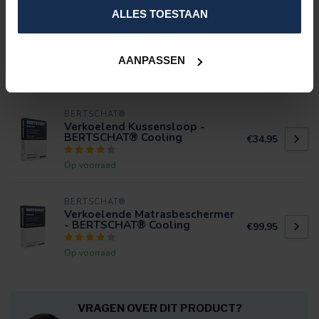
SPECIFICATIES
ALLES TOESTAAN
REVIEWS
AANPASSEN
GERELATEERDE PRODUCTEN
BERTSCHAT®
Verkoelend Kussensloop -
BERTSCHAT® Cooling
€34,95
Op voorraad
BERTSCHAT®
Verkoelende Matrasbeschermer
- BERTSCHAT® Cooling
€99,95
Op voorraad
VRAGEN OVER DIT PRODUCT?