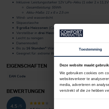
Inklusive: Leistungsstarker 12V LiPo-Akku (1 oder 2 x 11,
Gesamtleistung: 55Wh
Akku-Maße: 11 x 6 x 2,5 cm
Wind- und wasserdicht
Skipasstasche
9 große Heizzonen
(Carbonfaser)
Verstellbar in
drei Heizstufen
Leicht zu reinigen
Damenmodell
Bis zu
16 Stunden*
Wärme
Toestemming
Geeignet für:
extreme Wetterlagen, Wintersport, Wandern, 
EIGENSCHAFTEN
Deze website maakt gebruik
We gebruiken cookies om cont
EAN Code
872092411315
websiteverkeer te analyseren
media, adverteren en analys
BEWERTUNGEN
verstrekt of die ze hebben v
4.5
/
5