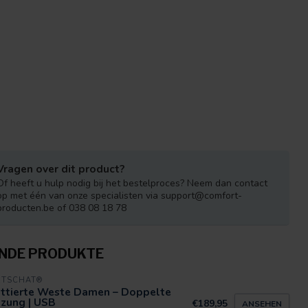
Vragen over dit product?
Of heeft u hulp nodig bij het bestelproces? Neem dan contact
op met één van onze specialisten via
support@comfort-
producten.be
of 038 08 18 78
NDE PRODUKTE
RTSCHAT®
ttierte Weste Damen – Doppelte
izung | USB
€189,95
ANSEHEN