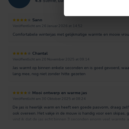
4.5
Sterne, basierend auf
6
Bewertungen
Sann
Veröffentlicht am 26 Januar 2026 at 14:52
Comfortabele winterjas met gelijkmatige warmte en mooie vro
Chantal
Veröffentlicht am 20 November 2025 at 09:14
Jas warmt op binnen enkele seconden en is goed gevoerd, waardo
lang mee, nog niet zonder hitte gezeten
Mooi ontwerp en warme jas
Veröffentlicht am 30 Oktober 2025 at 08:24
De jas is heerlijk warm en heeft een goede pasvorm, draag zel
ook overeen. Het vakje in de mouw is handig voor een skipas,
vind ik dat de jas echt binnen 3 seconden enorm veel warmte af