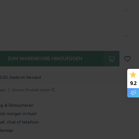
ZUM WARENKORB HINZUFÜGEN
16:00, heute im Versand
9.2
gen
Dieses Produkt teilen
ng & Retourneren
ld, morgen in huis!
ail, chat of telefoon
termijn