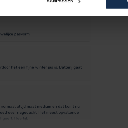
AANPASSEN
uwelijke pasvorm
or het een fijne winter jas is. Batterij gaat
f normaal altijd maat medium en dat komt nu
 goed over nagedacht. Het meest opvallende
 geeft. Heerlijk