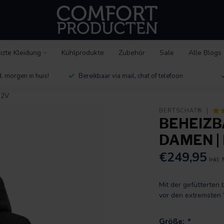
izte Kleidung
Kühlprodukte
Zubehör
Sale
Alle Blogs
, morgen in huis!
Bereikbaar via mail, chat of telefoon
12V
BERTSCHAT®
BEHEIZB
DAMEN | 
€249,95
Inkl.
Mit der gefütterte
vor den extremsten
Größe:
*