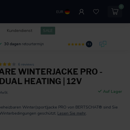
0
EUR
Kundendienst
SALE
30 dagen
retourtermijn
9.1
6 reviews
ARE WINTERJACKE PRO -
DUAL HEATING | 12V
Auf Lager
 MwSt.
n beheizbaren Winter(sport)jacke PRO von BERTSCHAT® sind Sie
 Winterbedingungen geschützt.
Lesen Sie mehr
.