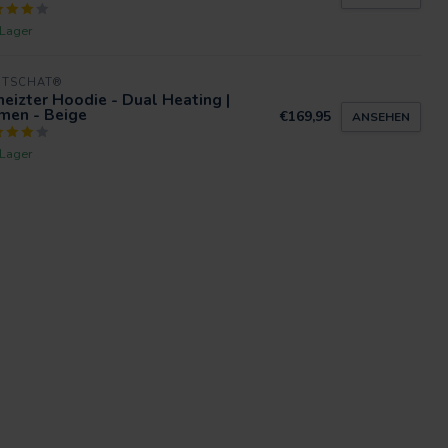
 Lager
RTSCHAT®
eizter Hoodie - Dual Heating |
men - Beige
€169,95
ANSEHEN
 Lager