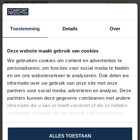
BEWERTUNGEN
ERGÄNZENDE PRODUKTE
Toestemming
Details
Over
Kühlendes Steppbett –
Thermotion Technologie
€139,95
Deze website maakt gebruik van cookies
Auf Lager
We gebruiken cookies om content en advertenties te
personaliseren, om functies voor social media te bieden
BERTSCHAT®
Kühlender Bucket Hat –
en om ons websiteverkeer te analyseren. Ook delen we
Verdunstungstechnologie
€39,95
informatie over uw gebruik van onze site met onze
partners voor social media, adverteren en analyse. Deze
Auf Lager
partners kunnen deze gegevens combineren met andere
informatie die u aan ze heeft verstrekt of die ze hebben
verzameld op basis van uw gebruik van hun services.
VRAGEN OVER DIT PRODUCT?
Of heeft u hulp nodig bij het bestelproces?
Neem dan contact op met één van onze
specialisten via
support@comfort-producten.be
ALLES TOESTAAN