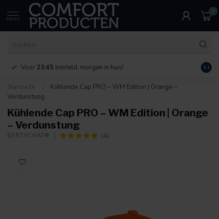
0
MENU
Voor
23:45
besteld, morgen in huis!
Bereik
9.1
Startseite
/
Kühlende Cap PRO – WM Edition | Orange –
Verdunstung
Kühlende Cap PRO – WM Edition | Orange
– Verdunstung
(4)
BERTSCHAT®