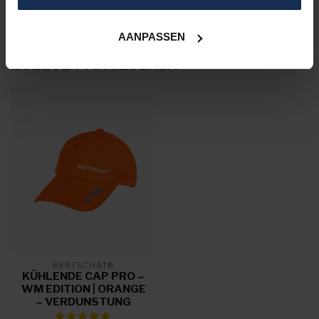
of 038 08 18 78
AANPASSEN
ZULETZT ANGESEHEN
BERTSCHAT®
KÜHLENDE CAP PRO –
WM EDITION | ORANGE
– VERDUNSTUNG