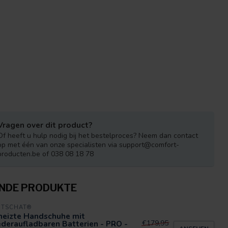
Vragen over dit product?
Of heeft u hulp nodig bij het bestelproces? Neem dan contact
op met één van onze specialisten via
support@comfort-
producten.be
of 038 08 18 78
NDE PRODUKTE
RTSCHAT®
heizte Handschuhe mit
deraufladbaren Batterien - PRO -
€179,95