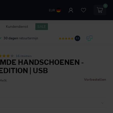
0
EUR
Kundendienst
SALE
30 dagen
retourtermijn
9.1
16 reviews
MDE HANDSCHOENEN -
EDITION | USB
Vorbestellen
 MwSt.