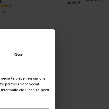
ANSEHEN
B
€149,95
 Lager
Over
 media te bieden en om ons
ze partners voor social
nformatie die u aan ze heeft