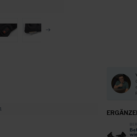
1
ERGÄNZE
BE
Be
wie