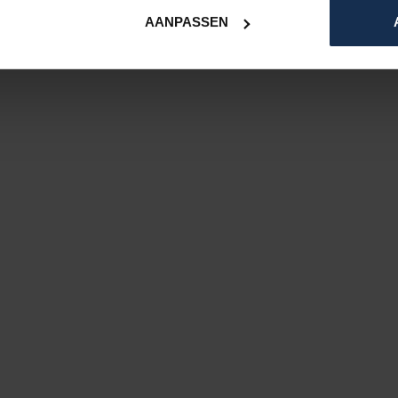
AANPASSEN
sign
e je dat nog tegenwoordig?