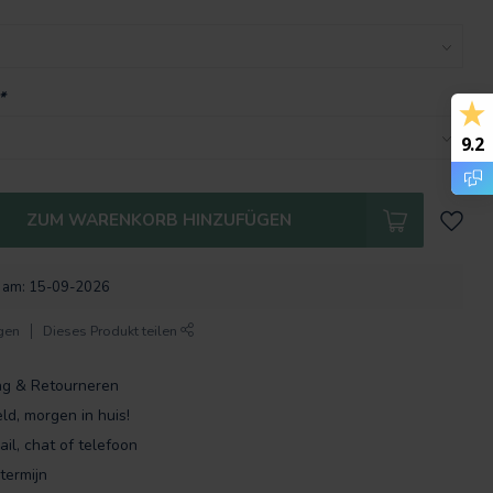
*
9.2
ZUM WARENKORB HINZUFÜGEN
l. am: 15-09-2026
gen
Dieses Produkt teilen
ng & Retourneren
ld, morgen in huis!
ail, chat of telefoon
termijn