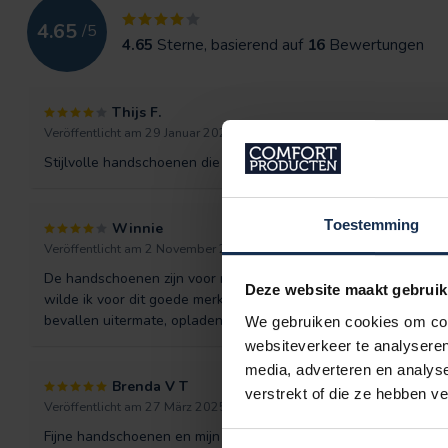
4.65
/
5
4.65
Sterne, basierend auf
16
Bewertungen
Thijs F.
Veröffentlicht am 29 Januar 2026 at 11:45
Stijlvolle handschoenen die echt goed verwarmen en makkelijk 
Toestemming
Winnie
Veröffentlicht am 2 November 2025 at 17:48
De handschoenen zijn voor mij aan de bovenkant van mijn budg
Deze website maakt gebruik
wilde ik voor dit goede merk gaan, werd om mij heen veel aang
bevallen uitermate, opladen gaat simpel en doe ik s'avonds, vo
We gebruiken cookies om cont
websiteverkeer te analyseren
media, adverteren en analys
Brenda V T
verstrekt of die ze hebben v
Veröffentlicht am 27 März 2025 at 08:56
Fijne handschoenen en mijn warme vriend op vakantie