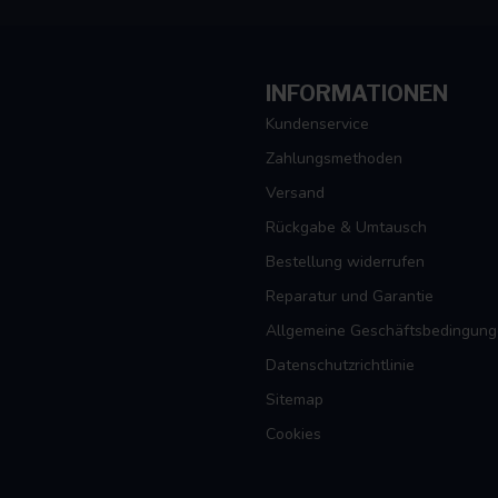
ls de fout in gegaan met chinese handel van
iaal van de handschoenen is ook prettig en goed.
INFORMATIONEN
Kundenservice
Zahlungsmethoden
Versand
Rückgabe & Umtausch
Bestellung widerrufen
Reparatur und Garantie
handen weer warm zijn, maar ze zien er ook
Allgemeine Geschäftsbedingun
Datenschutzrichtlinie
Sitemap
Cookies