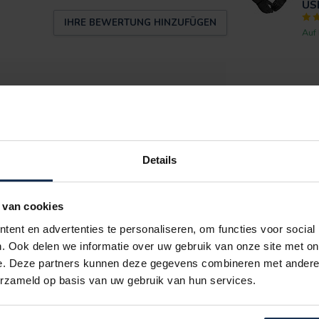
US
IHRE BEWERTUNG HINZUFÜGEN
Auf
te gebruiken zijn
Details
et, maar na een paar miskopen op andere sites
 van cookies
eraden. Voor gebruik op mijn scootmobiel en ze
lgende dag weer volle accu's voor de ritten
ent en advertenties te personaliseren, om functies voor social
. Ook delen we informatie over uw gebruik van onze site met on
e. Deze partners kunnen deze gegevens combineren met andere i
erzameld op basis van uw gebruik van hun services.