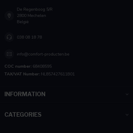
De Regenboog 5/R
2800 Mechelen
België
038 08 18 78
info@comfort-producten.be
COC number:
68408595
TAX/VAT Number:
NL857427611B01
INFORMATION
CATEGORIES