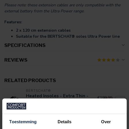
Please note: these extension cables are only compatible with the
external battery from the Ultra Power range.
Features:
2 x 120 cm extension cables
Suitable for the BERTSCHAT® soles Ultra Power line
SPECIFICATIONS
REVIEWS
RELATED PRODUCTS
BERTSCHAT®
Heated Insoles - Extra Thin -
€199,95
Ultra Power
€179,95
In stock
Toestemming
Details
Over
BERTSCHAT®