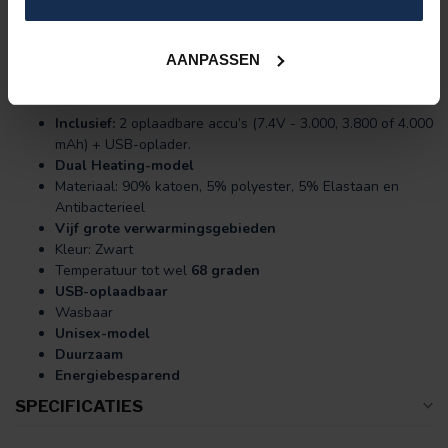
Bent u opzoek naar een verwarmde hoodie of jas?
Bekijk dan
onze categorie:
Verwarmd Vest
AANPASSEN
Eigenschappen:
Inclusief:
2 oplaadbare accu’s (7.4V - 3.000, 3.800 of 4.000
mAh) + USB-oplader.
Dual Heating-model
Materiaal: 90% katoen, 5% polyester, 5% Elastaan en
Antibacterieel
Vijf grote verwarmingsgebieden
Kleur: Zwart
Temperatuur tot wel
68 graden
USB-oplaadbaar
Wasbaar
Unisex-model
Duurzaam
Energiebesparend
SPECIFICATIES