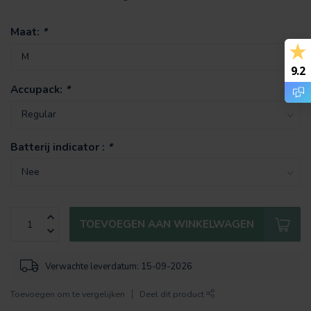
Maat:
*
9.2
Accupack:
*
Batterij indicator :
*
TOEVOEGEN AAN WINKELWAGEN
Verwachte leverdatum: 15-09-2026
Toevoegen om te vergelijken
Deel dit product