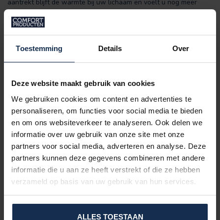
aantrekt blijft de warmte bij uw lichaam en voelt u nog meer
warmte.
Geschikt voor:
Toestemming
Details
Over
De broek met verwarming wordt veel gebruikt door
(winter)sporters, wandelaars, buiten en binnen werkzaamheden
en alle buiten sportactiviteiten. Door de zachte stof is het een
fijne onderlaag waarover een broek gedragen wordt. De broek is
Deze website maakt gebruik van cookies
ook ideaal voor mensen die de verwarming een graadje lager
We gebruiken cookies om content en advertenties te
willen zetten en lokaal willen verwarmen waar dat nodig is. De
personaliseren, om functies voor social media te bieden
broek is te vergelijken met thermo-ondergoed, maar dan met
verwarming.
en om ons websiteverkeer te analyseren. Ook delen we
informatie over uw gebruik van onze site met onze
U kunt uw set compleet maken met het verwarmde shirt. Deze
partners voor social media, adverteren en analyse. Deze
set vindt u onder ‘gerelateerde producten’.
partners kunnen deze gegevens combineren met andere
Wist u dat:
informatie die u aan ze heeft verstrekt of die ze hebben
verzameld op basis van uw gebruik van hun services.
Met het dragen van verwarmde kleding binnenshuis de
thermostaat lager kunt zetten? U hoeft hierdoor niet meer de
gehele ruimte te verwarmen. Dit ten gunste van uw energie
ALLES TOESTAAN
rekening.