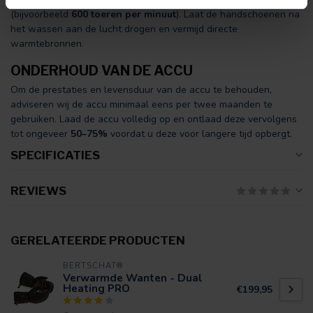
(bijvoorbeeld
600 toeren per minuut
). Laat de handschoenen na
het wassen aan de lucht drogen en vermijd directe
warmtebronnen.
ONDERHOUD VAN DE ACCU
Om de prestaties en levensduur van de accu te behouden,
adviseren wij de accu minimaal eens per twee maanden te
gebruiken. Laad de accu volledig op en ontlaad deze vervolgens
tot ongeveer
50–75%
voordat u deze voor langere tijd opbergt.
SPECIFICATIES
REVIEWS
GERELATEERDE PRODUCTEN
BERTSCHAT®
Verwarmde Wanten - Dual
Heating PRO
€199,95