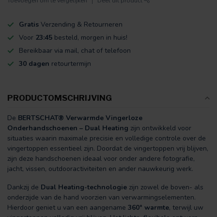
Toevoegen om te vergelijken
Deel dit product
Gratis
Verzending & Retourneren
Voor
23:45
besteld, morgen in huis!
Bereikbaar via mail, chat of telefoon
30 dagen
retourtermijn
PRODUCTOMSCHRIJVING
De
BERTSCHAT® Verwarmde Vingerloze
Onderhandschoenen – Dual Heating
zijn ontwikkeld voor
situaties waarin maximale precisie en volledige controle over de
vingertoppen essentieel zijn. Doordat de vingertoppen vrij blijven,
zijn deze handschoenen ideaal voor onder andere fotografie,
jacht, vissen, outdooractiviteiten en ander nauwkeurig werk.
Dankzij de
Dual Heating-technologie
zijn zowel de boven- als
onderzijde van de hand voorzien van verwarmingselementen.
Hierdoor geniet u van een aangename
360° warmte
, terwijl uw