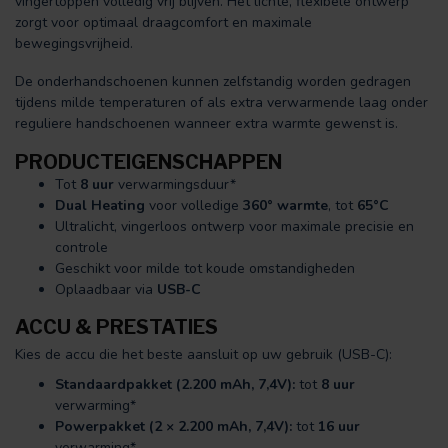
vingertoppen volledig vrij blijven. Het lichte, flexibele ontwerp
zorgt voor optimaal draagcomfort en maximale
bewegingsvrijheid.
De onderhandschoenen kunnen zelfstandig worden gedragen
tijdens milde temperaturen of als extra verwarmende laag onder
reguliere handschoenen wanneer extra warmte gewenst is.
PRODUCTEIGENSCHAPPEN
Tot
8 uur
verwarmingsduur*
Dual Heating
voor volledige
360° warmte
, tot
65°C
Ultralicht, vingerloos ontwerp voor maximale precisie en
controle
Geschikt voor milde tot koude omstandigheden
Oplaadbaar via
USB-C
ACCU & PRESTATIES
Kies de accu die het beste aansluit op uw gebruik (USB-C):
Standaardpakket (2.200 mAh, 7,4V):
tot
8 uur
verwarming*
Powerpakket (2 × 2.200 mAh, 7,4V):
tot
16 uur
verwarming*