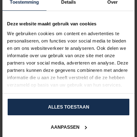
Toestemming
Details
Over
Deze website maakt gebruik van cookies
We gebruiken cookies om content en advertenties te
personaliseren, om functies voor social media te bieden
en om ons websiteverkeer te analyseren. Ook delen we
informatie over uw gebruik van onze site met onze
partners voor social media, adverteren en analyse. Deze
partners kunnen deze gegevens combineren met andere
informatie die u aan ze heeft verstrekt of die ze hebben
verzameld op basis van uw gebruik van hun services.
MATERIALEN & ONDERHOUD
De onderhandschoenen zijn vervaardigd uit
100% polyester
en
bieden een lichte, flexibele en comfortabele pasvorm.
ALLES TOESTAAN
Voor het reinigen kunt u de handschoenen afnemen met een
vochtige doek of gebruikmaken van de
BERTSCHAT®
AANPASSEN
reinigingsset
. Daarnaast zijn de handschoenen wasbaar op een
fijnwasprogramma van 30°C
met een laag centrifugetoerental