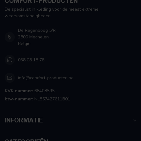
COMFORT-PRODUCTEN
De specialist in kleding voor de meest extreme
weersomstandigheden
De Regenboog 5/R
2800 Mechelen
België
038 08 18 78
info@comfort-producten.be
KVK nummer:
68408595
btw-nummer:
NL857427611B01
INFORMATIE