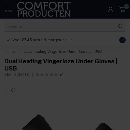
0
MENU
Voor
23:45
besteld, morgen in huis!
Bereik
9.1
Home
/
Dual Heating Vingerloze Under Gloves | USB
Dual Heating Vingerloze Under Gloves |
USB
(0)
BERTSCHAT®