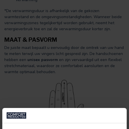
*De verwarmingsduur is afhankelijk van de gekozen
warmtestand en de omgevingsomstandigheden. Wanneer beide
verwarmingszones tegelijkertijd worden gebruikt, neemt het
energieverbruik toe en zal de verwarmingsduur korter zijn.
MAAT & PASVORM
De juiste maat bepaalt u eenvoudig door de omtrek van uw hand
te meten terwijl uw vingers licht gespreid zijn. De handschoenen
hebben een
unisex pasvorm
en zijn vervaardigd uit een flexibel
stretchmateriaal, waardoor ze comfortabel aansluiten en de
warmte optimaal behouden.