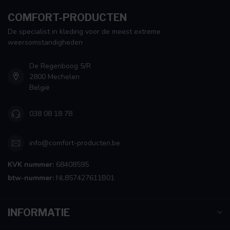
COMFORT-PRODUCTEN
De specialist in kleding voor de meest extreme
weersomstandigheden
De Regenboog 5/R
2800 Mechelen
België
038 08 18 78
info@comfort-producten.be
KVK nummer:
68408595
btw-nummer:
NL857427611B01
INFORMATIE