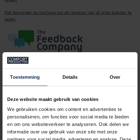
week)
Klik hieronder op het logo om de reviews van al onze klanten te
lezen.
Toestemming
Details
Over
SPECIFICATIES
Deze website maakt gebruik van cookies
We gebruiken cookies om content en advertenties te
REVIEWS
personaliseren, om functies voor social media te bieden
en om ons websiteverkeer te analyseren. Ook delen we
informatie over uw gebruik van onze site met onze
GERELATEERDE PRODUCTEN
partners voor social media, adverteren en analyse. Deze