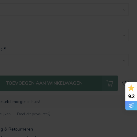
 :
*
TOEVOEGEN AAN WINKELWAGEN
9.2
steld, morgen in huis!
lijken
Deel dit product
ng & Retourneren