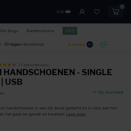
0
EUR
Alle blogs
Klantenservice
SALE
30 dagen
retourtermijn
9.1
17 beoordelingen
 HANDSCHOENEN - SINGLE
| USB
Op voorraad
btw
ren handschoenen is aan elk detail gedacht en is niets aan het
als het gaat om gemak en kwaliteit.
Lees meer
.