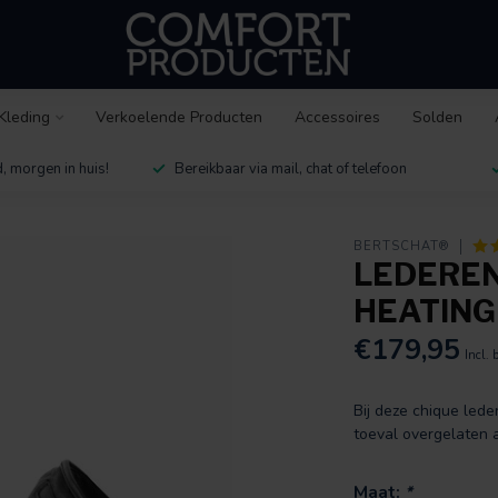
Kleding
Verkoelende Producten
Accessoires
Solden
, morgen in huis!
Bereikbaar via mail, chat of telefoon
BERTSCHAT®
LEDEREN
HEATING 
€179,95
Incl. 
Bij deze chique lede
toeval overgelaten 
Maat:
*