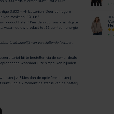
 van 3.000 mAh. Hiermee kunt u tot 8 uur*
Op 
chtige 3.800 mAh batterijen. Door de hogere
jd van maximaal 10 uur*.
BE
Ve
uw product halen? Kies dan voor ons krachtigste
Hea
's, waarmee uw product tot 11 uur* van energie
Op 
uur is afhankelijk van verschillende factoren,
eerd tarief bij te bestellen via de combi-deals,
-oplaadbaar, waardoor u ze simpel kan bijladen
batterij zit? Kies dan de optie "met batterij-
t kunt u op elk moment de status van de batterij