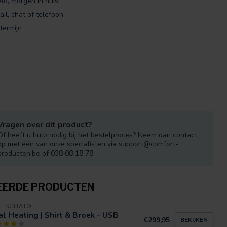
ld, morgen in huis!
ail, chat of telefoon
termijn
Vragen over dit product?
Of heeft u hulp nodig bij het bestelproces? Neem dan contact
op met één van onze specialisten via
support@comfort-
producten.be
of 038 08 18 78
EERDE PRODUCTEN
RTSCHAT®
l Heating | Shirt & Broek - USB
€299,95
BEKIJKEN