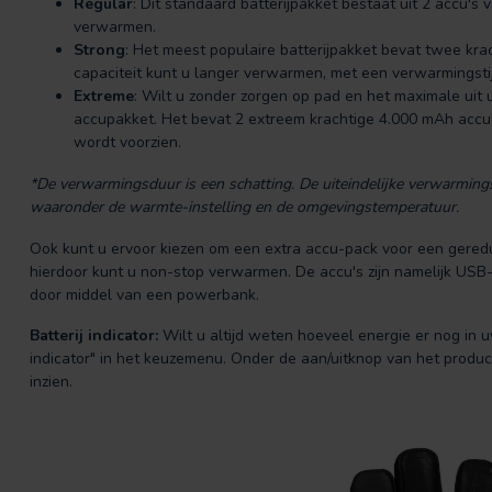
Regular
: Dit standaard batterijpakket bestaat uit 2 accu's
verwarmen.
Strong
: Het meest populaire batterijpakket bevat twee kra
capaciteit kunt u langer verwarmen, met een verwarmingsti
Extreme
: Wilt u zonder zorgen op pad en het maximale uit 
accupakket. Het bevat 2 extreem krachtige 4.000 mAh accu
wordt voorzien.
*De verwarmingsduur is een schatting. De uiteindelijke verwarmingsd
waaronder de warmte-instelling en de omgevingstemperatuur.
Ook kunt u ervoor kiezen om een extra accu-pack voor een gereduc
hierdoor kunt u non-stop verwarmen. De accu's zijn namelijk USB
door middel van een powerbank.
Batterij indicator:
Wilt u altijd weten hoeveel energie er nog in uw 
indicator" in het keuzemenu. Onder de aan/uitknop van het produc
inzien.