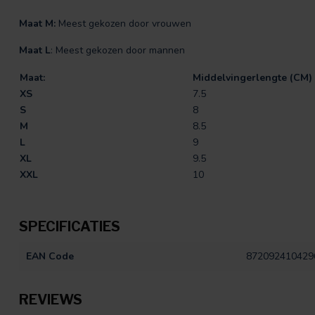
Maat M:
Meest gekozen door vrouwen
Maat L
: Meest gekozen door mannen
Maat:
Middelvingerlengte (CM)
XS
7.5
S
8
M
8.5
L
9
XL
9.5
XXL
10
SPECIFICATIES
EAN Code
872092410429
REVIEWS