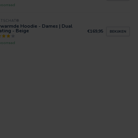
voorraad
RTSCHAT®
rwarmde Hoodie - Dames | Dual
ting - Beige
€169,95
BEKIJKEN
voorraad