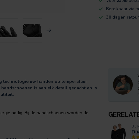
Voor
23:45
beste
Bereikbaar via m
30 dagen
retour
ng technologie uw handen op temperatuur
n handschoenen is aan elk detail gedacht en is
liteit.
ergie nodig. Bij de handschoenen worden de
GERELAT
BE
Dua