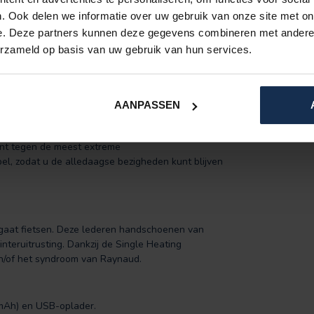
. Ook delen we informatie over uw gebruik van onze site met on
e. Deze partners kunnen deze gegevens combineren met andere i
eze zijn in te stellen door een simpele druk op
 temperatuur van 68 graden bereiken in
erzameld op basis van uw gebruik van hun services.
AANPASSEN
men zijn verstevigd. Daarnaast kunt u
ijsvinger en duim. De lederen handschoenen zijn
ent tegen de meest extreme
, zodat u de alledaagse bezigheden kunt blijven
k gaat fietsen. Deze lederen handschoenen van
nteruitrusting. Dankzij de Single Heating
en/of het syndroom van Raynaud.
0 mAh) en USB-oplader.