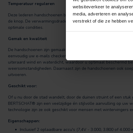
Temperatuur reguleren
websiteverkeer te analyseren
media, adverteren en analys
Deze lederen handschoenen beschikken over drie warmteniveaus, d
de knop. De verwarmingsdraden van de handschoenen kunnen een
verstrekt of die ze hebben v
optimale condities.
Gemak en kwaliteit
De handschoenen zijn gemaakt van 100% geitenleer en de handpal
eenvoudig uw e-mails checken dankzij de touchscreenstof in de w
uiteraard wind en waterdicht, waardoor u optimaal beschermd b
weersomstandigheden. Daarnaast zijn de handschoenen ook soepel
uitvoeren.
Geschikt voor:
Of u nu door de stad wandelt, door de duinen struint of een stu
BERTSCHAT® zijn een veelzijdige én stijlvolle aanvulling op uw wi
technologie zijn ze ook geschikt voor mensen met wintervingers 
Eigenschappen:
Inclusief 2 oplaadbare accu's (7,4V - 3.000, 3.800 of 4.00