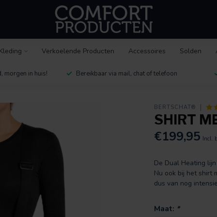
Kleding
Verkoelende Producten
Accessoires
Solden
, morgen in huis!
Bereikbaar via mail, chat of telefoon
BERTSCHAT®
SHIRT M
€199,95
Incl. 
De Dual Heating li
Nu ook bij het shir
dus van nog intensi
Maat:
*