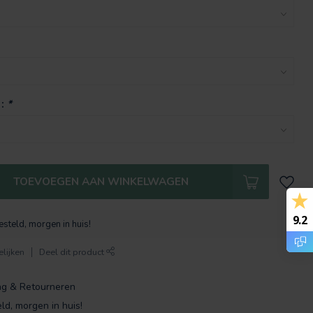
 :
*
TOEVOEGEN AAN WINKELWAGEN
9.2
steld, morgen in huis!
lijken
Deel dit product
ng & Retourneren
ld, morgen in huis!