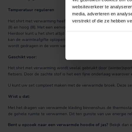
websiteverkeer te analyseren
Temperatuur reguleren
media, adverteren en analys
Het shirt met verwarming heeft de mogelijkheid om ingesteld te w
verstrekt of die ze hebben v
(II) en hoog (III). Met een eenvoudige druk op de knop zet u het s
Hierdoor kunt u het shirt altijd instellen in de gewenste temperat
kan de warmteafgifte oplopen tot 68 graden. Het warmte effect wo
wordt gedragen in de vorm van een trui en/of jas.
Geschikt voor:
Het shirt met verwarming wordt veelal gebruikt door (winter)sp
fietsers. Door de zachte stof is het een fijne onderlaag waarover 
U kunt uw set compleet maken met de verwarmde broek. Deze set 
Wist u dat:
Met het dragen van verwarmde kleding binnenshuis de thermostaat
de gehele ruimte te verwarmen. Dit ten gunste van uw energie re
Bent u opzoek naar een verwarmde hoodie of jas?
Bekijk dan 