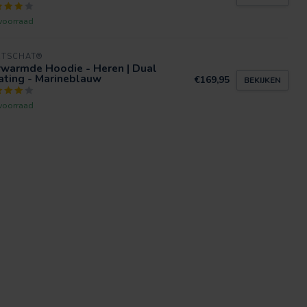
voorraad
RTSCHAT®
rwarmde Hoodie - Heren | Dual
ating - Marineblauw
€169,95
BEKIJKEN
voorraad