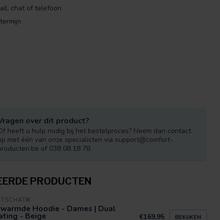
ail, chat of telefoon
termijn
Vragen over dit product?
Of heeft u hulp nodig bij het bestelproces? Neem dan contact
op met één van onze specialisten via
support@comfort-
producten.be
of 038 08 18 78
EERDE PRODUCTEN
RTSCHAT®
rwarmde Hoodie - Dames | Dual
ting - Beige
€169,95
BEKIJKEN