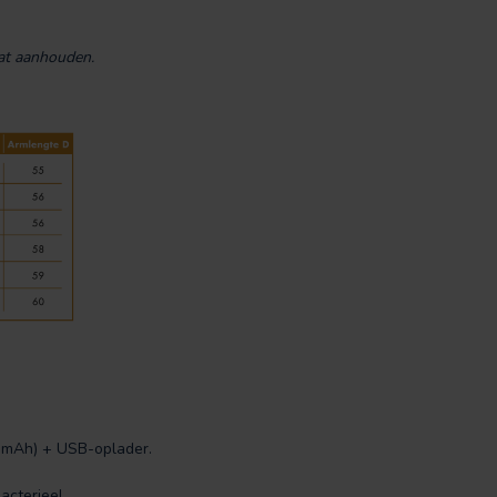
aat aanhouden.
0 mAh) + USB-oplader.
acterieel