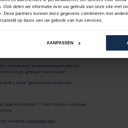
. Ook delen we informatie over uw gebruik van onze site met on
e. Deze partners kunnen deze gegevens combineren met andere i
orden in drie warmtestanden laag (I), gemiddeld
erzameld op basis van uw gebruik van hun services.
hirt aan en wisselt u tussen de warmtestanden.
uur. Op de hoogste stand en in optimale condities
rdt versterkt als er een isolatielaag overheen
AANPASSEN
orters, wandelaars, buitenwerkzaamheden en
een trui of jas gedragen kan worden..
vindt u onder ‘gerelateerde producten’.
 lager kunt zetten? U hoeft hierdoor niet meer
kening.
onze categorie:
Verwarmd Vest