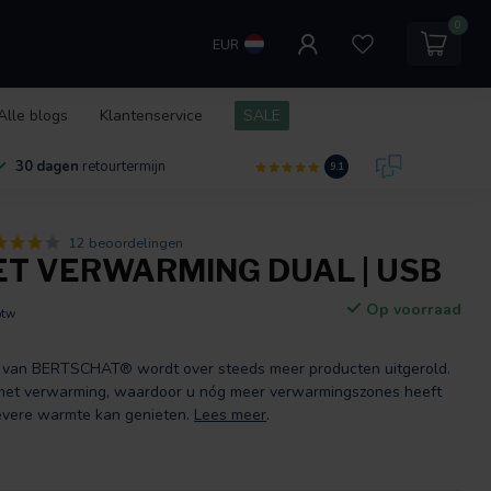
0
EUR
Alle blogs
Klantenservice
SALE
30 dagen
retourtermijn
9.1
12 beoordelingen
ET VERWARMING DUAL | USB
Op voorraad
btw
jn van BERTSCHAT® wordt over steeds meer producten uitgerold.
t met verwarming, waardoor u nóg meer verwarmingszones heeft
evere warmte kan genieten.
Lees meer
.