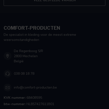
VEEL GESTELDE VRAGEN
COMFORT-PRODUCTEN
De specialist in kleding voor de meest extreme
weersomstandigheden
De Regenboog 5/R
2800 Mechelen
België
038 08 18 78
info@comfort-producten.be
KVK nummer:
68408595
btw-nummer:
NL857427611B01