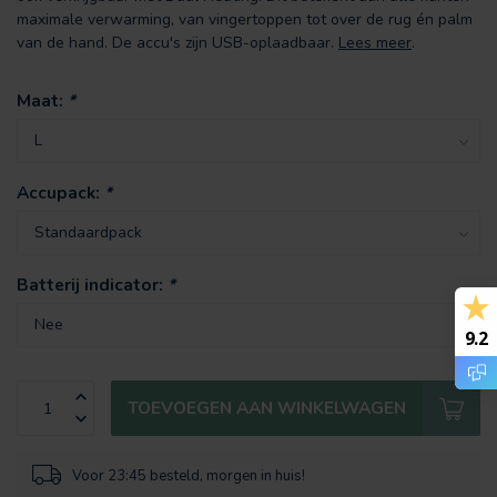
maximale verwarming, van vingertoppen tot over de rug én palm
van de hand. De accu's zijn USB-oplaadbaar.
Lees meer
.
Maat:
*
Accupack:
*
Batterij indicator:
*
9.2
TOEVOEGEN AAN WINKELWAGEN
Voor 23:45 besteld, morgen in huis!