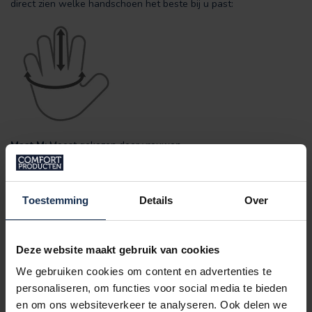
direct zien welke handschoen het beste bij u past:
Maat M:
Meest gekozen door vrouwen
Maat L
: Meest gekozen door mannen
Toestemming
Details
Over
Middelvingerlengte
Maat:
Handomtrek (CM)
(CM)
Deze website maakt gebruik van cookies
XS
7.5
14 - 16
S
8
16 - 18
We gebruiken cookies om content en advertenties te
M
8.5
18 - 20
personaliseren, om functies voor social media te bieden
L
9
20 - 22
en om ons websiteverkeer te analyseren. Ook delen we