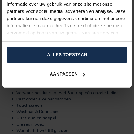
XL
9.5
22 - 24
informatie over uw gebruik van onze site met onze
XXL
10
24 - 26
partners voor social media, adverteren en analyse. Deze
3XL
11
26 - 28
partners kunnen deze gegevens combineren met andere
informatie die u aan ze heeft verstrekt of die ze hebben
verzameld op basis van uw gebruik van hun services.
EIGENSCHAPPEN:
Inclusief:
2 (of 4)x 7,4V
2.200 mAh
extreem platte
accu's
+
USB
-oplader
ALLES TOESTAAN
Een
totaal verwarmingsgebied
rondom de gehele
hand
: van vingertoppen tot over de rug én palm van de
hand.
Materiaal:
100% stretch polyester en zacht
.
AANPASSEN
Carbon fiber warmte elementen
USB-oplaadbaar
Verwarmingsduur: tot wel
8 uur
op één enkele lading.
Past onder elke handschoen
Touchscreen
Wasbaar & Duurzaam
Ultra dun
en
soepel
Unisex
model.
Warmte tot wel
68 graden.