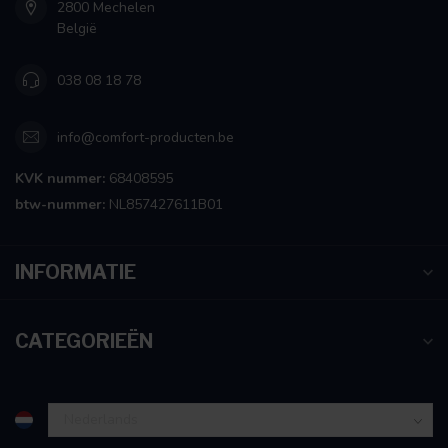
2800 Mechelen
België
038 08 18 78
info@comfort-producten.be
KVK nummer:
68408595
btw-nummer:
NL857427611B01
INFORMATIE
CATEGORIEËN