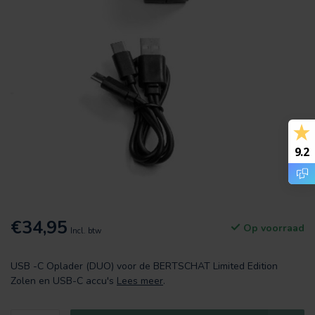
9.2
€34,95
Op voorraad
Incl. btw
USB -C Oplader (DUO) voor de BERTSCHAT Limited Edition
Zolen en USB-C accu's
Lees meer
.