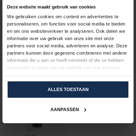
Edition | USB-C
€199,95
Deze website maakt gebruik van cookies
Op voorraad
We gebruiken cookies om content en advertenties te
personaliseren, om functies voor social media te bieden
en om ons websiteverkeer te analyseren. Ook delen we
informatie over uw gebruik van onze site met onze
VRAGEN OVER DIT PRODUCT?
partners voor social media, adverteren en analyse. Deze
Of heeft u hulp nodig bij het bestelproces?
Neem dan contact op met één van onze
partners kunnen deze gegevens combineren met andere
specialisten via
support@comfort-producten.be
informatie die u aan ze heeft verstrekt of die ze hebben
of 038 08 18 78
verzameld op basis van uw gebruik van hun services.
RECENT BEKEKEN
ALLES TOESTAAN
AANPASSEN