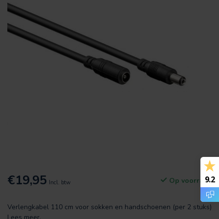
€19,95
9.2
Op voorraad
Incl. btw
Verlengkabel 110 cm voor sokken en handschoenen (per 2 stuks)
Lees meer
.