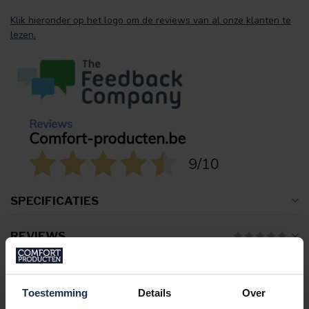
Klik hieronder op het logo om de reviews van al onze klanten te
lezen.
SPECIFICATIES
REVIEWS
GERELATEERDE PRODUCTEN
Toestemming
Details
Over