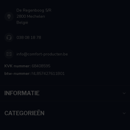
De Regenboog 5/R
2800 Mechelen
België
038 08 18 78
info@comfort-producten.be
KVK nummer:
68408595
btw-nummer:
NL857427611B01
INFORMATIE
CATEGORIEËN