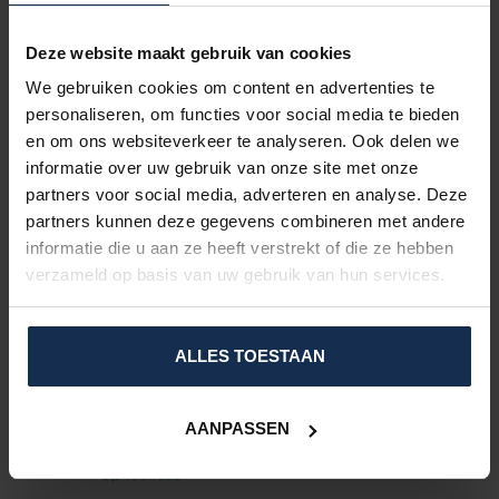
BERTSCHAT®
Verwarmd Kussen – PlushHeat
€99,95
Deze website maakt gebruik van cookies
Op voorraad
We gebruiken cookies om content en advertenties te
personaliseren, om functies voor social media te bieden
BERTSCHAT®
Battery Pack 3.000 mAh - USB-
en om ons websiteverkeer te analyseren. Ook delen we
C
€109,95
informatie over uw gebruik van onze site met onze
partners voor social media, adverteren en analyse. Deze
Op voorraad
partners kunnen deze gegevens combineren met andere
informatie die u aan ze heeft verstrekt of die ze hebben
BERTSCHAT®
verzameld op basis van uw gebruik van hun services.
Verwarmde Stoelverwarmer –
PlushHeat
€129,95
Op voorraad
ALLES TOESTAAN
BERTSCHAT®
Verwarmde Muts – Elektrische
AANPASSEN
zwarte beanie
€69,95
Op voorraad