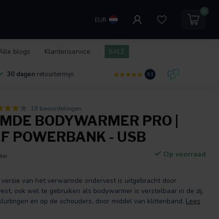
0
EUR
Alle blogs
Klantenservice
SALE
30 dagen
retourtermijn
9.1
19 beoordelingen
MDE BODYWARMER PRO |
EF POWERBANK - USB
Op voorraad
btw
versie van het verwarmde ondervest is uitgebracht door
t, ook wel te gebruiken als bodywarmer is verstelbaar in de zij,
sluitingen en op de schouders, door middel van klittenband.
Lees