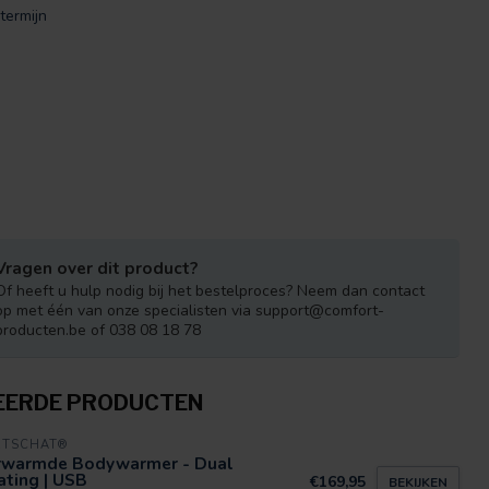
termijn
Vragen over dit product?
Of heeft u hulp nodig bij het bestelproces? Neem dan contact
op met één van onze specialisten via
support@comfort-
producten.be
of 038 08 18 78
EERDE PRODUCTEN
RTSCHAT®
rwarmde Bodywarmer - Dual
ting | USB
€169,95
BEKIJKEN