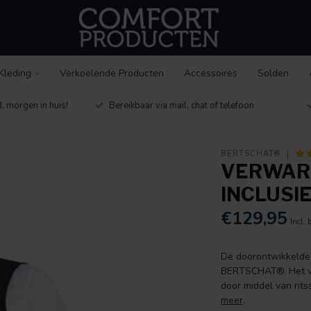
Kleding
Verkoelende Producten
Accessoires
Solden
, morgen in huis!
Bereikbaar via mail, chat of telefoon
BERTSCHAT®
VERWAR
INCLUSI
€129,95
Incl. 
De doorontwikkelde 
BERTSCHAT®. Het ves
door middel van rits
meer
.