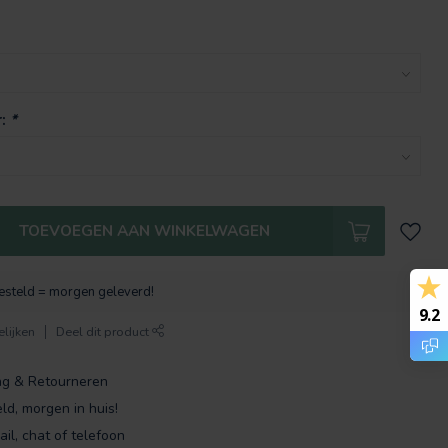
r:
*
TOEVOEGEN AAN WINKELWAGEN
esteld = morgen geleverd!
9.2
lijken
Deel dit product
ng & Retourneren
ld, morgen in huis!
ail, chat of telefoon