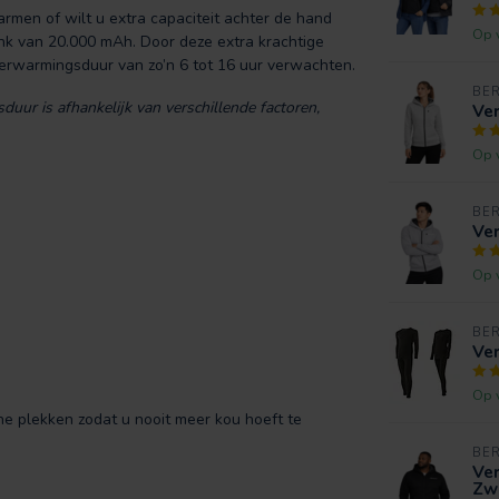
rmen of wilt u extra capaciteit achter de hand
Op 
nk van 20.000 mAh. Door deze extra krachtige
rwarmingsduur van zo’n 6 tot 16 uur verwachten.
BE
uur is afhankelijk van verschillende factoren,
Ve
Op 
BE
Ver
Op 
BE
Ve
Op 
che plekken zodat u nooit meer kou hoeft te
BE
Ver
Zw