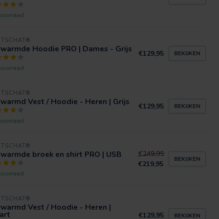
voorraad
RTSCHAT®
rwarmde Hoodie PRO | Dames - Grijs
€129,95
BEKIJKEN
voorraad
RTSCHAT®
warmd Vest / Hoodie - Heren | Grijs
€129,95
BEKIJKEN
voorraad
RTSCHAT®
rwarmde broek en shirt PRO | USB
€249,95
BEKIJKEN
€219,95
voorraad
RTSCHAT®
warmd Vest / Hoodie - Heren |
art
€129,95
BEKIJKEN