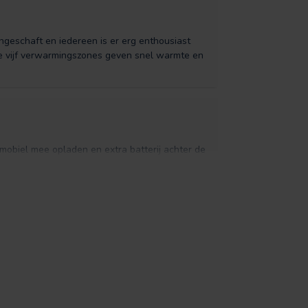
eschaft en iedereen is er erg enthousiast
 De vijf verwarmingszones geven snel warmte en
 mobiel mee opladen en extra batterij achter de
ijn bestaande kleding dragen
stelbaar zijn zodat ze uit te wisselen zijn met
nk defect aangekomen, maar was keurig en
 tevreden