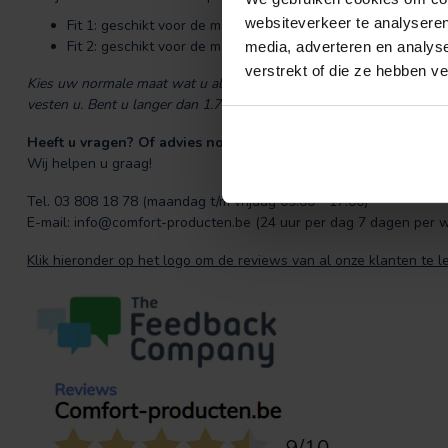
websiteverkeer te analyseren
Fit 1: geschikt voor de maten van XXS t/m M
Fit 2: geschikt voor de maten M t/m XXXL
media, adverteren en analys
verstrekt of die ze hebben v
Kies uw normale maat wat u altijd heeft, dan past dit vest gegar
vesten u. Bent u langer dan 1.70m dan adviseren wij u Fit 2 doordat
Heeft u vragen? Of advies nodig?
Wij helpen u graag!
Tel. 03 808 18 78 (maandag t/m vrijdag 09:00 - 17:00)
E-mail:
info@comfort-producten.be
(24 uur per dag 7 dagen per 
Klik hieronder op het logo om de reviews van al onze klanten te l