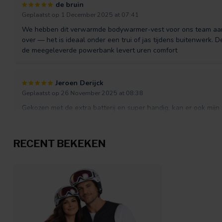
de bruin
Geplaatst op 1 December 2025 at 07:41
We hebben dit verwarmde bodywarmer-vest voor ons team aang
over — het is ideaal onder een trui of jas tijdens buitenwerk.
de meegeleverde powerbank levert uren comfort
Jeroen Derijck
Geplaatst op 26 November 2025 at 08:38
Gekozen met de extra batterij en super handig, kan er ook mijn
hand voor het vest. Lekker warm en kan het eenvoudig onder m
RECENT BEKEKEN
Meerdink
Geplaatst op 3 November 2025 at 10:24
Beide ploegdiensten werken nu in deze vesten, ideaal dat ze ver
andere collega's. Van de eerste grote zending was 1 powerba
snel opgelost met een telefoontje naar de klantendienst. Zeer