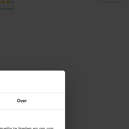
voorraad
Over
 media te bieden en om ons