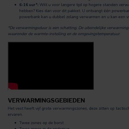
6-16 uur*:
Wilt u voor langere tijd op hogere standen verwa
hebben? Kies dan voor dit pakket. U ontvangt één powerba
powerbank kan u dubbel zolang verwarmen en u kan een ve
*De verwarmingsduur is een schatting. De uiteindelijke verwarmingsd
waaronder de warmte-instelling en de omgevingstemperatuur.
VERWARMINGSGEBIEDEN
Het vest heeft vijf grote verwarmingszones, deze zitten op tactis
ervaren.
Twee zones op de borst
Twee zones in de onderrug