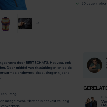
30 dagen
retour
itgebracht door BERTSCHAT®. Het vest, ook
den. Door middel van ritssluitingen en op de
verwarmde ondervest ideaal dragen tijdens
.
GERELAT
een uitleg.
BE
h meegeleverd. Hiermee is het vest volledig
Ve
Hea
r verwachten.