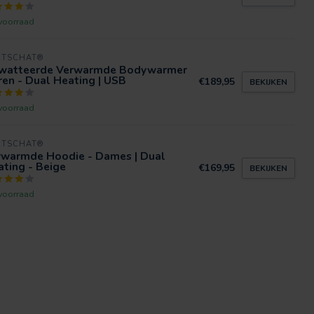
voorraad
RTSCHAT®
watteerde Verwarmde Bodywarmer
en - Dual Heating | USB
€189,95
BEKIJKEN
voorraad
RTSCHAT®
rwarmde Hoodie - Dames | Dual
ting - Beige
€169,95
BEKIJKEN
voorraad