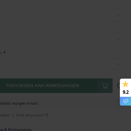
r:
*
TOEVOEGEN AAN WINKELWAGEN
9.2
steld, morgen in huis!
lijken
Deel dit product
ng & Retourneren