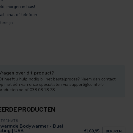
ld, morgen in huis!
ail, chat of telefoon
termijn
Vragen over dit product?
Of heeft u hulp nodig bij het bestelproces? Neem dan contact
op met één van onze specialisten via
support@comfort-
producten.be
of 038 08 18 78
EERDE PRODUCTEN
RTSCHAT®
rwarmde Bodywarmer - Dual
ting | USB
€169,95
BEKIJKEN