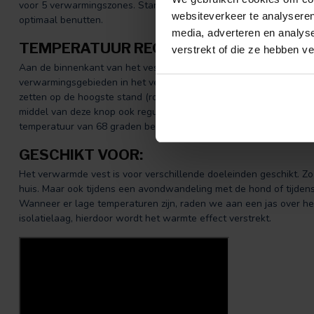
voor 5 verwarmingszones. Standaard worden er twee powerbanks 
websiteverkeer te analyseren
optimaal benutten.
media, adverteren en analys
TEMPERATUUR REGULEREN
verstrekt of die ze hebben v
Aan de binnenkant van het vest zitten twee knoppen. Deze knoppe
verwarmingsgebieden in het vest. Wilt u de maximale warmte er
zetten op de hoogste stand (rood). Dit gaat door middel van een 
middel van deze knop ook reguleren in drie warmtestanden. De 
temperatuur van 68 graden bereiken.
GESCHIKT VOOR:
Het verwarmde vest is voor verschillende doeleinden geschikt. Zo 
huis. Maar ook tijdens een avondwandeling met de hond of tijdens 
Wanneer er lage temperaturen zijn, raden we aan een jas over het
isolatielaag, hierdoor wordt het warmte effect verstrekt.