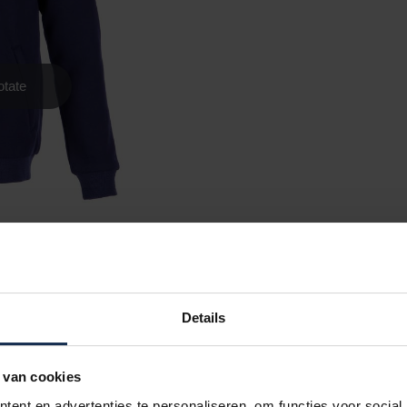
goriepagina:
Verwarmd Vest
Details
che punten. Bij de productfoto's wordt
ier elementen aan de voorzijde (buik en borst)
onderrug). Uw lichaam wordt optimaal verwarmd
 van cookies
nsluiten. Elke powerbank is verantwoordelijk
ent en advertenties te personaliseren, om functies voor social