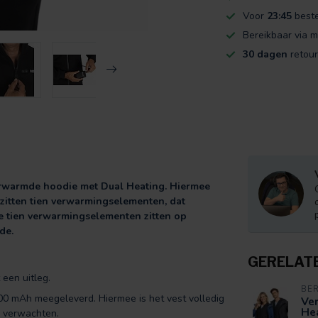
Voor
23:45
beste
Bereikbaar via m
30 dagen
retour
erwarmde hoodie met Dual Heating. Hiermee
 zitten tien verwarmingselementen, dat
De tien verwarmingselementen zitten op
jde.
GERELAT
een uitleg.
BE
 mAh meegeleverd. Hiermee is het vest volledig
Ve
Hea
r verwachten.