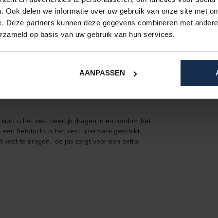
bijgeleverd, zo kunt u alle verwarming zones
. Ook delen we informatie over uw gebruik van onze site met on
e. Deze partners kunnen deze gegevens combineren met andere i
erzameld op basis van uw gebruik van hun services.
n zijn verantwoordelijk voor de
varen? Dan adviseren we om beide knoppen aan te
druk op de knop. De temperatuur kunt u door
AANPASSEN
verwarming zones kunnen op de hoogste stand een
kunt u het vest heerlijk dragen in en rondom het
een fietstocht is het vest uitermate geschikt.
 vest te dragen, de jas zorgt voor een extra