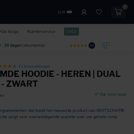
0
EUR
Alle blogs
Klantenservice
SALE
30 dagen
retourtermijn
9.1
21 beoordelingen
DE HOODIE - HEREN | DUAL
 - ZWART
Op voorraad
btw
ingselementen dat biedt het nieuwste product van BERTSCHAT®.
ctie zorgt voor overweldigende warmte over uw gehele romp.