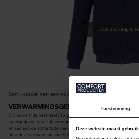
Bent u opzoek naar een vrouwen model?
Bekijk dan onze cate
VERWARMINGSGEBIEDEN
Toestemming
Dit verwarmde vest heeft 10 grote verwarmingsgebieden op tactis
weergegeven waar de verwarmingszones precies zitten, namelijk: v
en zes aan de achterzijde (nek, bovenrug, midden op de rug en 
Deze website maakt gebruik
door deze verwarming zones. In elke zak kunt u één powerbank aa
We gebruiken cookies om cont