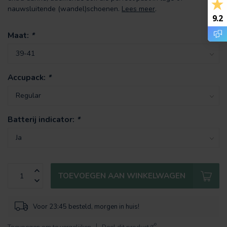
nauwsluitende (wandel)schoenen.
Lees meer
.
9.2
Maat:
*
Accupack:
*
Batterij indicator:
*
TOEVOEGEN AAN WINKELWAGEN
Voor 23:45 besteld, morgen in huis!
Toevoegen om te vergelijken
Deel dit product