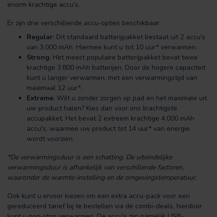
enorm krachtige accu's.
Er zijn drie verschillende accu-opties beschikbaar:
Regular
: Dit standaard batterijpakket bestaat uit 2 accu's
van 3.000 mAh. Hiermee kunt u tot 10 uur* verwarmen.
Strong
: Het meest populaire batterijpakket bevat twee
krachtige 3.800 mAh batterijen. Door de hogere capaciteit
kunt u langer verwarmen, met een verwarmingstijd van
maximaal 12 uur*.
Extreme
: Wilt u zonder zorgen op pad en het maximale uit
uw product halen? Kies dan voor ons krachtigste
accupakket. Het bevat 2 extreem krachtige 4.000 mAh
accu's, waarmee uw product tot 14 uur* van energie
wordt voorzien.
*De verwarmingsduur is een schatting. De uiteindelijke
verwarmingsduur is afhankelijk van verschillende factoren,
waaronder de warmte-instelling en de omgevingstemperatuur.
Ook kunt u ervoor kiezen om een extra accu-pack voor een
gereduceerd tarief bij te bestellen via de combi-deals, hierdoor
kunt u non-stop verwarmen. De accu's zijn namelijk USB-