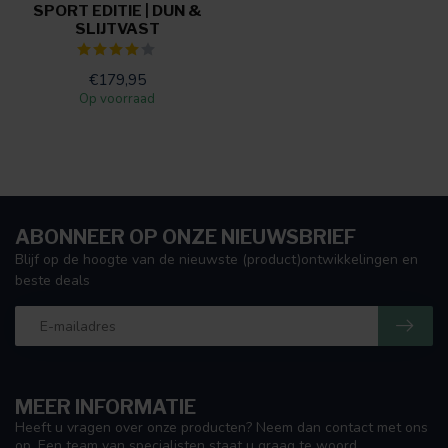
SPORT EDITIE | DUN &
SLIJTVAST
€179,95
Op voorraad
ABONNEER OP ONZE NIEUWSBRIEF
Blijf op de hoogte van de nieuwste (product)ontwikkelingen en
beste deals
MEER INFORMATIE
Heeft u vragen over onze producten? Neem dan contact met ons
op. Een team van specialisten staat u graag te woord.