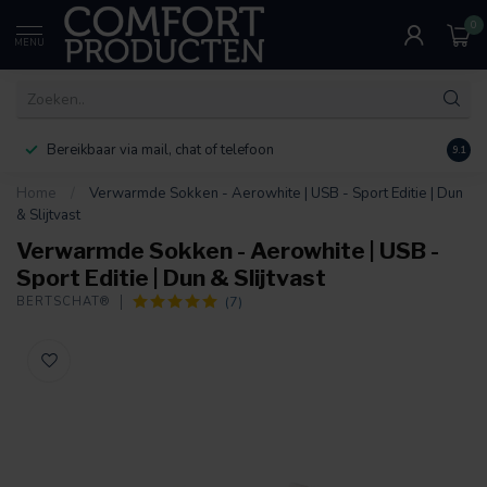
0
MENU
Bereikbaar via mail, chat of telefoon
30 d
9.1
Home
/
Verwarmde Sokken - Aerowhite | USB - Sport Editie | Dun
& Slijtvast
Verwarmde Sokken - Aerowhite | USB -
Sport Editie | Dun & Slijtvast
(7)
BERTSCHAT®