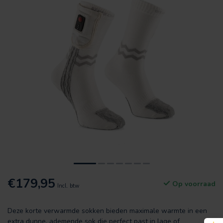
€179,95
Op voorraad
Incl. btw
Deze korte verwarmde sokken bieden maximale warmte in een
extra dunne, ademende sok die perfect past in lage of