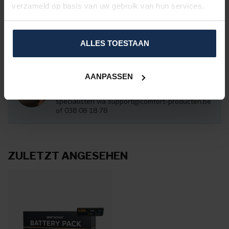
Extra Battery Pack 3.000 mAh -
verzameld op basis van uw gebruik van hun services.
USB
€109,95
Auf Lager
ALLES TOESTAAN
VRAGEN OVER DIT PRODUCT?
AANPASSEN
Of heeft u hulp nodig bij het bestelproces?
Neem dan contact op met één van onze
specialisten via
support@comfort-producten.be
of 038 08 18 78
ZULETZT ANGESEHEN