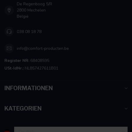
De Regenboog 5/R
2800 Mechelen
België
038 08 18 78
info@comfort-producten.be
Register NR:
68408595
USt-IdNr.:
NL857427611B01
INFORMATIONEN
KATEGORIEN