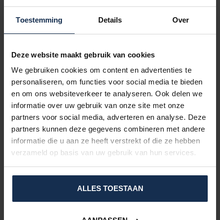
Technology
€139,95
Toestemming
Details
Over
In stock
BERTSCHAT®
Deze website maakt gebruik van cookies
Cooling Bucket Hat –
Evaporation Technology
€39,95
We gebruiken cookies om content en advertenties te
personaliseren, om functies voor social media te bieden
In stock
en om ons websiteverkeer te analyseren. Ook delen we
informatie over uw gebruik van onze site met onze
partners voor social media, adverteren en analyse. Deze
VRAGEN OVER DIT PRODUCT?
partners kunnen deze gegevens combineren met andere
Of heeft u hulp nodig bij het bestelproces?
informatie die u aan ze heeft verstrekt of die ze hebben
Neem dan contact op met één van onze
verzameld op basis van uw gebruik van hun services.
specialisten via
support@comfort-producten.be
of 038 08 18 78
ALLES TOESTAAN
RECENTLY VIEWED