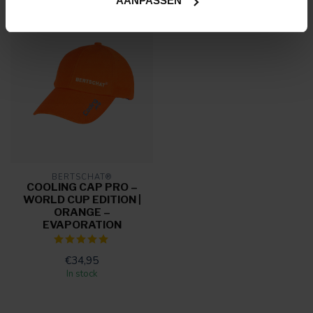
AANPASSEN
BERTSCHAT®
COOLING CAP PRO –
WORLD CUP EDITION |
ORANGE –
EVAPORATION
€34,95
In stock