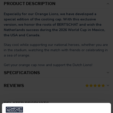
PRODUCT DESCRIPTION
Especially for our Orange Lions, we have developed a
special edition of the cooling cap. With this exclusive
version, we honor the roots of BERTSCHAT and wish the
Netherlands success during the 2026 World Cup in Mexico,
the USA and Canada.
Stay cool while supporting our national heroes, whether you are
in the stadium, watching the match with friends or celebrating in
a sea of orange.
Get your orange cap now and support the Dutch Lions!
SPECIFICATIONS
REVIEWS
RELATED PRODUCTS
Cooling Duvet – Thermotion