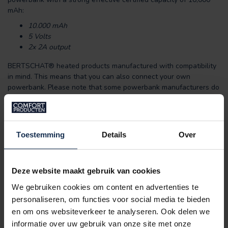
mAh:
10.000 mAh
5 Volts
2x 2A output
BERTSCHAT® heated products manufactured with compatibility
in mind. This means that you can also connect your own
powerbank. Please note that some powerbank manufacturers do
not disclose an accurate capacity or simply measure in a
different way. This may affect the compatibility if the battery
cannot delivery sufficient power to heat the BERTSCHAT®
product. Damages caused to the device by non-original
Toestemming
Details
Over
BERTSCHAT® powerbanks is not covered by the warranty.
SPECIFICATIONS
Deze website maakt gebruik van cookies
REVIEWS
We gebruiken cookies om content en advertenties te
personaliseren, om functies voor social media te bieden
en om ons websiteverkeer te analyseren. Ook delen we
RELATED PRODUCTS
informatie over uw gebruik van onze site met onze