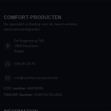
COMFORT-PRODUCTEN
De specialist in kleding voor de meest extreme
weersomstandigheden
De Regenboog 5/R
2800 Mechelen
België
038 08 18 78
info@comfort-producten.be
COC number:
68408595
TAX/VAT Number:
NL857427611B01