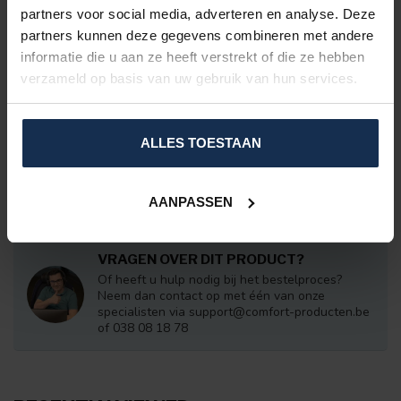
partners voor social media, adverteren en analyse. Deze
BERTSCHAT®
Padded Heated Bodywarmer
partners kunnen deze gegevens combineren met andere
Women - Dual Heating | USB
€189,95
informatie die u aan ze heeft verstrekt of die ze hebben
verzameld op basis van uw gebruik van hun services.
In stock
BERTSCHAT®
Padded Heated Bodywarmer -
ALLES TOESTAAN
Dual Heating | USB
€189,95
In stock
AANPASSEN
VRAGEN OVER DIT PRODUCT?
Of heeft u hulp nodig bij het bestelproces?
Neem dan contact op met één van onze
specialisten via
support@comfort-producten.be
of 038 08 18 78