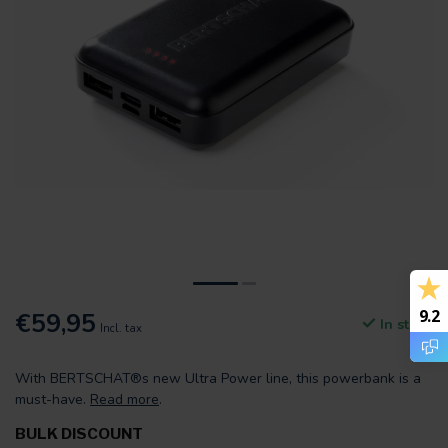
9.2
€59,95
In stock
Incl. tax
With BERTSCHAT®s new Ultra Power line, this powerbank is a
must-have.
Read more
.
BULK DISCOUNT